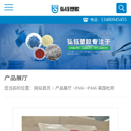
13480945455
电话：
公
司
首
页
产品展厅
公
您当前的位置：
网站首页
>
产品展厅
>
PA66
>
PA66 美国杜邦
司
MT409AHS NC010 热稳定 耐高温 电器用具直销
介
绍