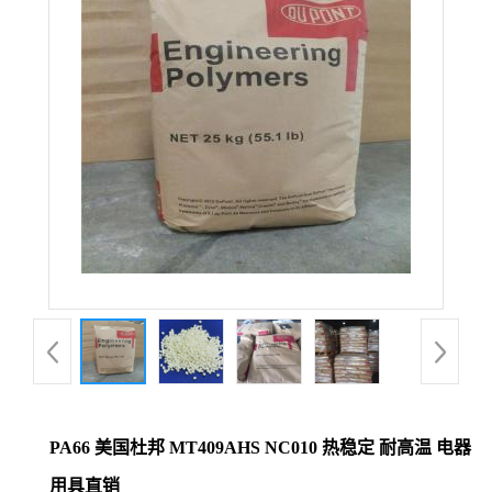
公
司
动
态
产
品
展
厅
PA66 美国杜邦 MT409AHS NC010 热稳定 耐高温 电器
证
用具直销