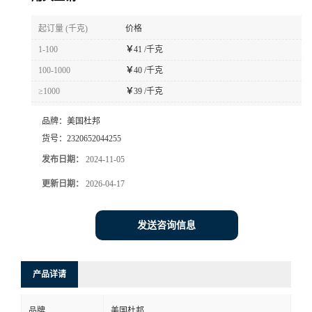
书
起订量 (千克)
价格
1-100
￥
41 /千克
荣
100-1000
￥
40 /千克
≥1000
￥
39 /千克
誉
品牌：
美国杜邦
联
货号：
2320652044255
发布日期：
2024-11-05
系
更新日期：
2026-04-17
方
发送咨询信息
式
在
产品详请
线
品牌
美国杜邦