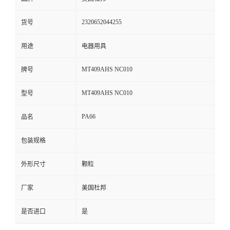
留
2320652044255
货号
言
用途
电器用具
MT409AHS NC010
牌号
MT409AHS NC010
型号
PA66
品名
包装规格
外形尺寸
颗粒
厂家
美国杜邦
是否进口
是