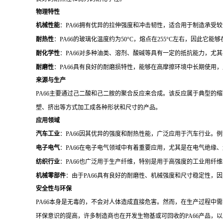
物理特性
机械性能
：PA66拥有优异的拉伸强度和冲击韧性，适合用于制造承受
耐热性
：PA66的玻璃化温度约为50°C，熔点在255°C左右，因此它
耐化学性
：PA66对多种油类、溶剂、酸碱等具有一定的抵抗能力，尤
耐磨性
：PA66具有良好的耐磨损特性，能够在高摩擦环境中长期使用
来源与生产
PA66主要通过己二酸和己二胺的聚合反应来合成。该反应属于典型的
塑、挤出等方式加工成各种形状和尺寸的产品。
应用领域
汽车工业
：PA66因其优异的强度和耐热性能，广泛应用于汽车行业。
电子电气
：PA66在电子电气领域中有着重要应用，尤其是在电气绝
纺织行业
：PA66也广泛用于生产纤维，特别是用于高强度的工业用纤
机械零部件
：由于PA66具有良好的耐磨性、机械强度和尺寸稳定性，
安全性与环保
PA66本身是无毒的，不会对人体造成直接危害。然而，在生产过程中
环保意识的提高，许多制造商也在开发生物基或可回收的PA66产品，