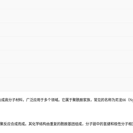
理性能的合成高分子材料，广泛应用于多个领域。它属于聚酰胺家族，常见的名称为尼龙66（N
nediamine）通过缩聚反应合成而成。其化学结构由重复的酰胺基团组成，分子链中的氢键和