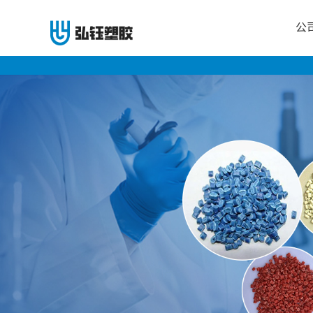
公
公
司
首
页
公
司
介
绍