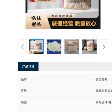
书
荣
誉
联
系
产品详请
方
品牌
美国杜邦
式
26385165122
货号
在
用途
家电部件 电
线