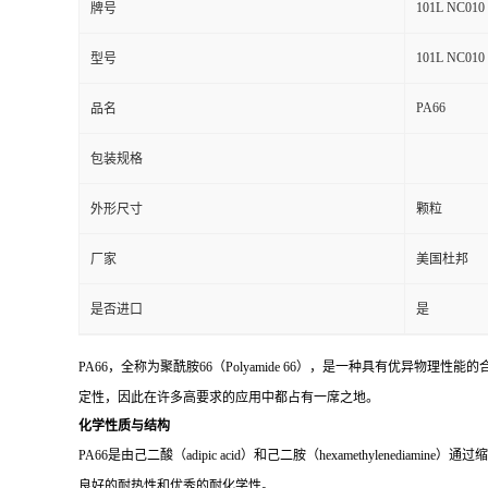
101L NC010
牌号
留
101L NC010
型号
言
PA66
品名
包装规格
外形尺寸
颗粒
厂家
美国杜邦
是否进口
是
PA66，全称为聚酰胺66（Polyamide 66），是一种具有优异物
定性，因此在许多高要求的应用中都占有一席之地。
化学性质与结构
PA66是由己二酸（adipic acid）和己二胺（hexamethyle
良好的耐热性和优秀的耐化学性。