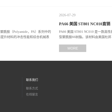
2026-07-29
PA66 美国 ST801 NC010直销
于聚酰胺（Polyamide，PA）系列中的
PA66 美国 ST801 NC010 是一款
术提升材料的冲击性能和综合机械表
型聚酰胺66树脂。该材料由美国杜邦（
（Celanes...
MORE
联系我们
联系方式
在线留言