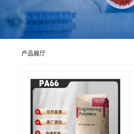
公
司
动
产品展厅
态
产
品
展
厅
证