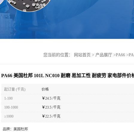
您当前的位置：
网站首页
>
产品展厅
>
PA66
>
P
PA66 美国杜邦 101L NC010 耐磨 易加工性 耐疲劳 家电部件价
起订量 (千克)
价格
1-100
￥
24.5 /千克
100-1000
￥
23.5 /千克
≥1000
￥
22.5 /千克
品牌：
美国杜邦