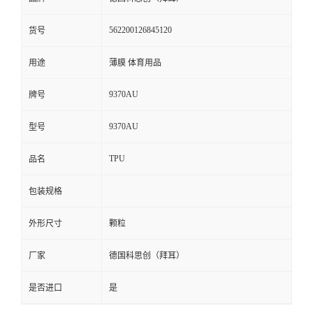
留
562200126845120
货号
言
用途
薄膜 体育用品
9370AU
牌号
9370AU
型号
TPU
品名
包装规格
外形尺寸
颗粒
厂家
德国科思创（拜耳）
是否进口
是