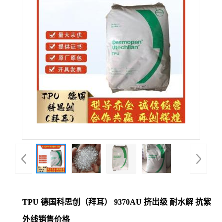
公
司
动
态
产
品
展
厅
TPU 德国科思创（拜耳） 9370AU 挤出级 耐水解 抗紫
证
外线销售价格