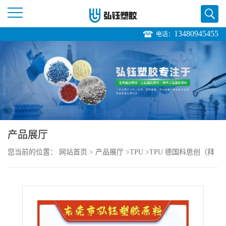
13480945455
电话：
公
司
首
页
产品展厅
公
您当前的位置：
网站首页
>
产品展厅
>
TPU
>
TPU 德国科思创（拜
司
耳） 9370AU 挤出级 耐水解 抗紫外线销售价格
介
绍