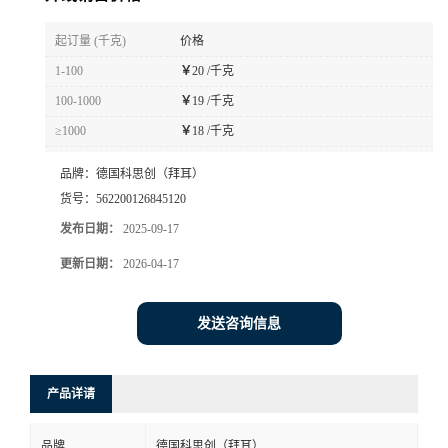
书
起订量 (千克)
价格
1-100
￥
20 /千克
荣
100-1000
￥
19 /千克
≥1000
￥
18 /千克
誉
品牌：
德国科思创（拜耳）
联
货号：
562200126845120
发布日期：
2025-09-17
系
更新日期：
2026-04-17
方
发送咨询信息
式
在
产品详请
线
品牌
德国科思创（拜耳）