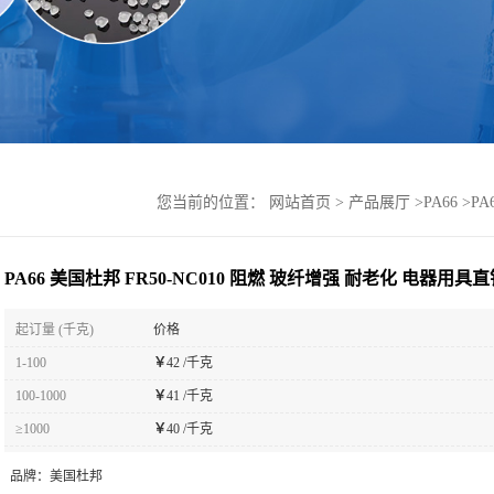
您当前的位置：
网站首页
>
产品展厅
>
PA66
>
PA
PA66 美国杜邦 FR50-NC010 阻燃 玻纤增强 耐老化 电器用具
起订量 (千克)
价格
1-100
￥
42 /千克
100-1000
￥
41 /千克
≥1000
￥
40 /千克
品牌：
美国杜邦