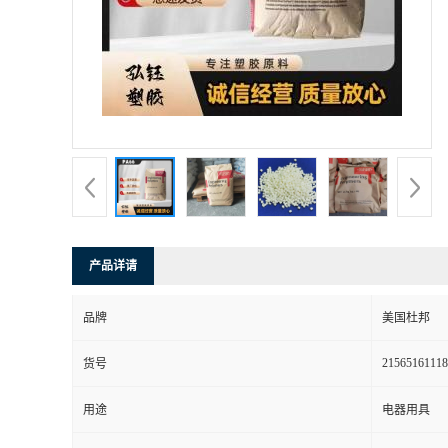
书
荣
誉
联
系
产品详请
方
品牌
美国杜邦
式
21565161118
货号
在
用途
电器用具
线