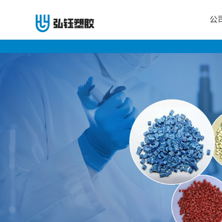
公
公
司
首
页
公
司
介
绍