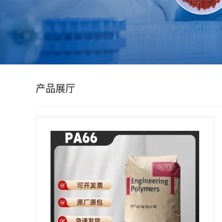
公
司
动
产品展厅
态
产
品
展
厅
证