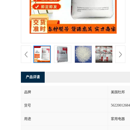
书
荣
誉
联
系
产品详请
方
品牌
美国杜邦
式
56220012684
货号
在
用途
家用电器
线