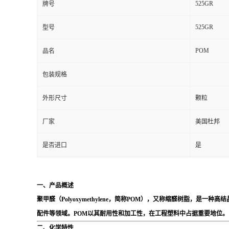
525GR
牌号
留
525GR
型号
言
POM
品名
包装规格
外形尺寸
颗粒
厂家
美国杜邦
是否进口
是
一、产品概述
聚甲醛（Polyoxymethylene，简称POM），又称缩醛树脂
配件等领域。POM以其耐用性和加工性，在工程塑料中占据重要地位。
二、化学特性