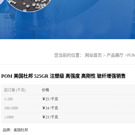
您当前的位置：
网站首页
>
产品展厅
>
PO
POM 美国杜邦 525GR 注塑级 高强度 高刚性 玻纤增强销售
起订量 (千克)
价格
1-100
￥
25 /千克
100-1000
￥
24 /千克
≥1000
￥
23 /千克
品牌：
美国杜邦