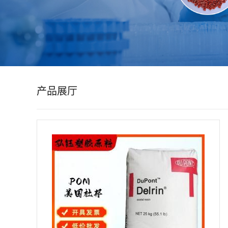
公
司
动
产品展厅
态
产
品
展
厅
证