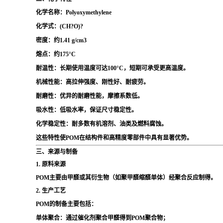
化学名称
：Polyoxymethylene
化学式
：(CH?O)?
密度
：约1.41 g/cm3
熔点
：约175°C
耐温性
：长期使用温度可达100°C，短期可承受更高温度。
机械性能
：高拉伸强度、刚性好、耐疲劳。
耐磨性
：优异的耐磨性能，摩擦系数低。
吸水性
：低吸水率，保证尺寸稳定性。
化学稳定性
：耐多数有机溶剂、油类及燃料腐蚀。
这些特性使POM在结构件和高精度零部件中具有显著优势。
三、来源与制备
1.
原料来源
POM主要由甲醛或其衍生物（如聚甲醛缩醛单体）经聚合反应制得。
2.
生产工艺
POM的制备主要包括：
单体聚合
：通过催化剂聚合甲醛得到POM聚合物；