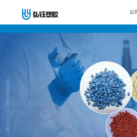
公
公
司
首
页
公
司
介
绍