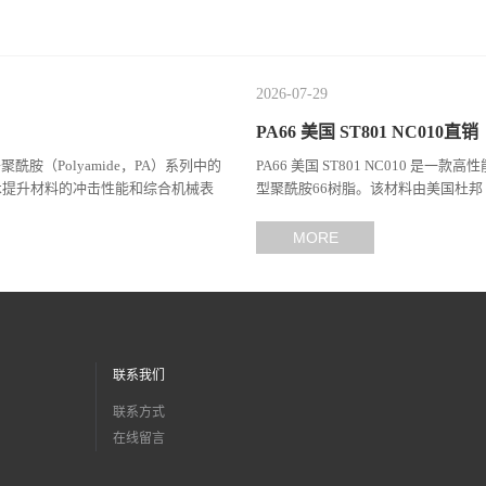
2026-07-29
PA66 美国 ST801 NC010直销
于聚酰胺（Polyamide，PA）系列中的
PA66 美国 ST801 NC010 是一款
术提升材料的冲击性能和综合机械表
型聚酰胺66树脂。该材料由美国杜邦（
（Celanes...
MORE
联系我们
联系方式
在线留言