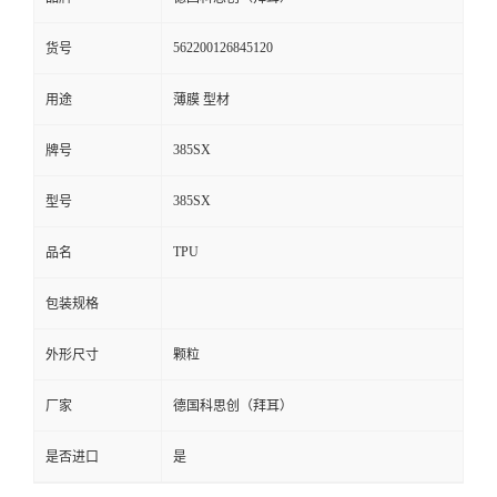
留
562200126845120
货号
言
用途
薄膜 型材
385SX
牌号
385SX
型号
TPU
品名
包装规格
外形尺寸
颗粒
厂家
德国科思创（拜耳）
是否进口
是