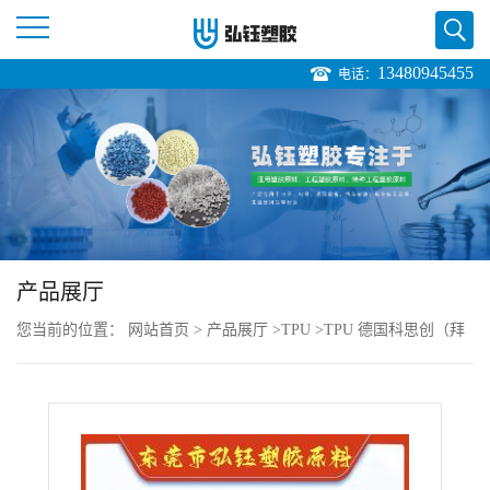
13480945455
电话：
公
司
首
页
产品展厅
公
您当前的位置：
网站首页
>
产品展厅
>
TPU
>
TPU 德国科思创（拜
司
耳）385SX 耐磨 抗化学性 耐高温 薄膜 型材销售价格
介
绍