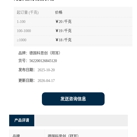
书
起订量 (千克)
价格
1-100
￥
20 /千克
荣
100-1000
￥
19 /千克
≥1000
￥
18 /千克
誉
品牌：
德国科思创（拜耳）
联
货号：
562200126845120
发布日期：
2025-10-20
系
更新日期：
2026-04-17
方
发送咨询信息
式
在
产品详请
线
品牌
德国科思创（拜耳）