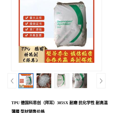
公
司
动
态
产
品
展
厅
TPU 德国科思创（拜耳）385SX 耐磨 抗化学性 耐高温
证
薄膜 型材销售价格