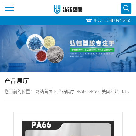
13480945455
电话：
公
司
首
页
产品展厅
公
您当前的位置：
网站首页
>
产品展厅
>
PA66
>
PA66 美国杜邦 101L
司
NC010 耐磨 易加工性耐疲劳 家电部件销售价格
介
绍