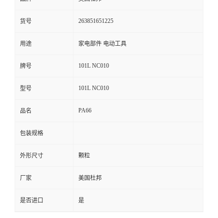
留
263851651225
货号
言
用途
家电部件 电动工具
101L NC010
牌号
101L NC010
型号
PA66
品名
包装规格
外形尺寸
颗粒
厂家
美国杜邦
是否进口
是