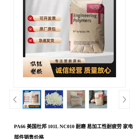
公
司
动
态
产
品
展
厅
PA66 美国杜邦 101L NC010 耐磨 易加工性耐疲劳 家电
证
部件销售价格