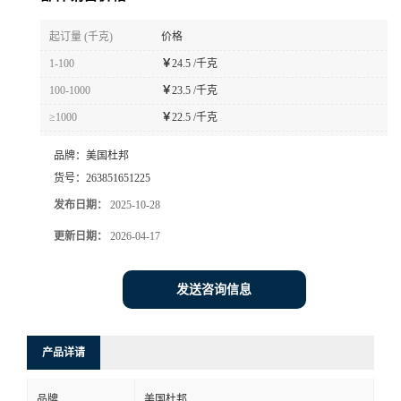
书
起订量 (千克)
价格
1-100
￥
24.5 /千克
荣
100-1000
￥
23.5 /千克
≥1000
￥
22.5 /千克
誉
品牌：
美国杜邦
联
货号：
263851651225
发布日期：
2025-10-28
系
更新日期：
2026-04-17
方
发送咨询信息
式
在
产品详请
线
品牌
美国杜邦