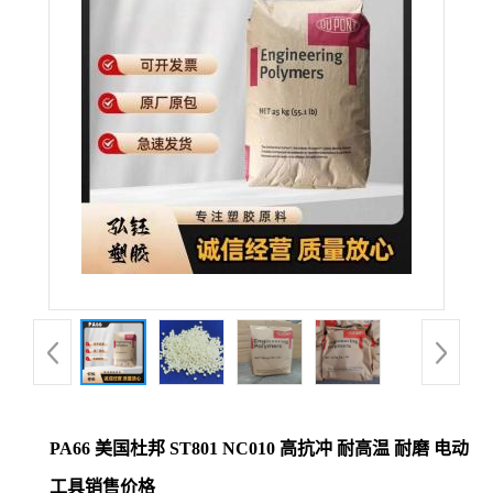
公
司
动
态
产
品
展
厅
PA66 美国杜邦 ST801 NC010 高抗冲 耐高温 耐磨 电动
证
工具销售价格