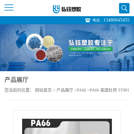
13480945455
电话：
公
司
首
页
产品展厅
公
您当前的位置：
网站首页
>
产品展厅
>
PA66
>
PA66 美国杜邦 ST801
司
NC010 高抗冲 耐高温 耐磨 电动工具销售价格
介
绍