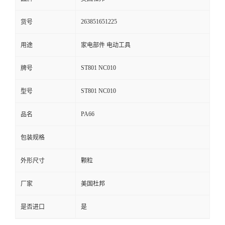
留
263851651225
货号
言
用途
家电部件 电动工具
ST801 NC010
牌号
ST801 NC010
型号
PA66
品名
包装规格
外形尺寸
颗粒
厂家
美国杜邦
是否进口
是