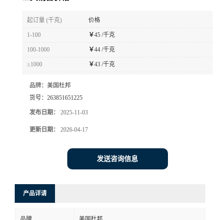
书
起订量 (千克)
价格
1-100
￥
45 /千克
荣
100-1000
￥
44 /千克
≥1000
￥
43 /千克
誉
品牌：
美国杜邦
联
货号：
263851651225
发布日期：
2025-11-03
系
更新日期：
2026-04-17
方
发送咨询信息
式
在
产品详请
线
品牌
美国杜邦