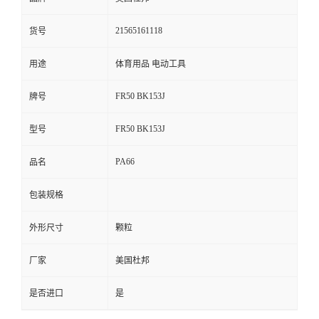
留
21565161118
货号
言
用途
体育用品 电动工具
FR50 BK153J
牌号
FR50 BK153J
型号
PA66
品名
包装规格
外形尺寸
颗粒
厂家
美国杜邦
是否进口
是