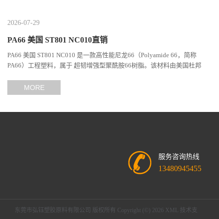
2026-07-29
PA66 美国 ST801 NC010直销
PA66 美国 ST801 NC010 是一款高性能尼龙66（Polyamide 66，简称
PA66）工程塑料，属于 超韧增强型聚酰胺66树脂。该材料由美国杜邦
（DuPont）Zytel系列开发，现相关材料业务由塞拉尼斯（Celanes...
MORE
服务咨询热线
13480945455
东莞市弘钰塑胶原料有限公司
版权所有 Copyright (©) 2026
XML
技术支