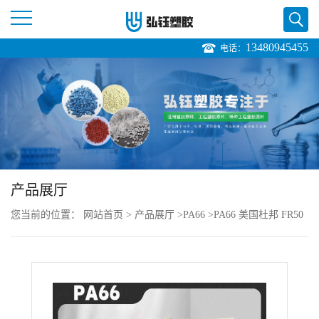
13480945455
电话：
公
司
首
页
产品展厅
公
您当前的位置：
网站首页
>
产品展厅
>
PA66
>
PA66 美国杜邦 FR50
司
BK153J 阻燃 玻纤增强 耐磨 电动工具销售价格
介
绍