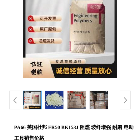
公
司
动
态
产
品
展
厅
PA66 美国杜邦 FR50 BK153J 阻燃 玻纤增强 耐磨 电动
证
工具销售价格