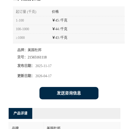
书
起订量 (千克)
价格
1-100
￥
45 /千克
荣
100-1000
￥
44 /千克
≥1000
￥
43 /千克
誉
品牌：
美国杜邦
联
货号：
21565161118
发布日期：
2025-11-17
系
更新日期：
2026-04-17
方
发送咨询信息
式
在
产品详请
线
品牌
美国杜邦