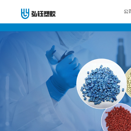
公
公
司
首
页
公
司
介
绍