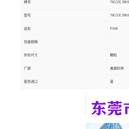
70G33L BK0
牌号
留
70G33L BK0
型号
言
PA66
品名
包装规格
外形尺寸
颗粒
厂家
美国杜邦
是否进口
是