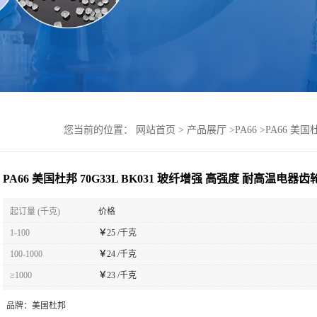
您当前的位置：
网站首页
>
产品展厅
>
PA66
>
PA66 美
PA66 美国杜邦 70G33L BK031 玻纤增强 高强度 耐高温电器
起订量 (千克)
价格
1-100
￥
25 /千克
100-1000
￥
24 /千克
≥1000
￥
23 /千克
品牌：
美国杜邦