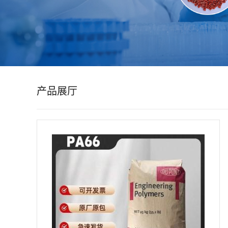
公
司
动
产品展厅
态
产
品
展
厅
证