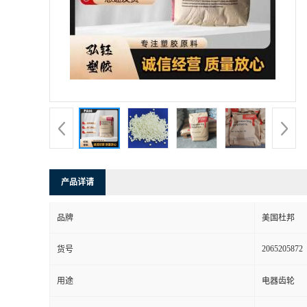
书
荣
誉
联
系
产品详请
方
品牌
美国杜邦
式
2065205872
货号
在
用途
电器齿轮
线