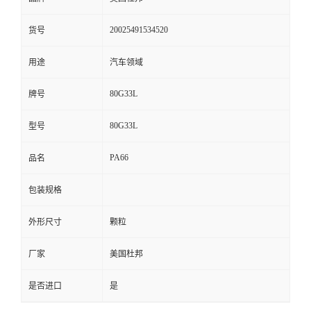
留
20025491534520
货号
言
用途
汽车领域
80G33L
牌号
80G33L
型号
PA66
品名
包装规格
外形尺寸
颗粒
厂家
美国杜邦
是否进口
是