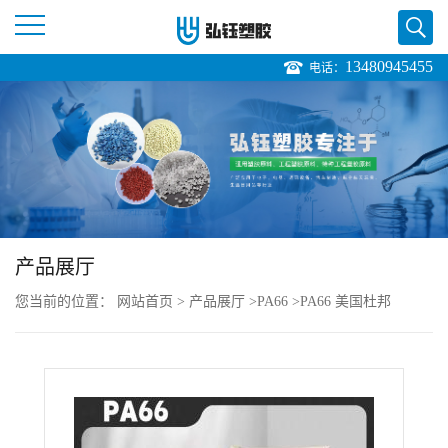
13480945455
电话：
公
司
首
页
产品展厅
公
您当前的位置：
网站首页
>
产品展厅
>
PA66
>
PA66 美国杜邦
司
80G33L 增强级 耐摩擦 热稳定 耐水解 汽车领域销售价格
介
绍