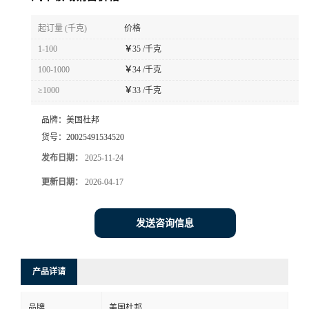
书
起订量 (千克)
价格
1-100
￥
35 /千克
荣
100-1000
￥
34 /千克
≥1000
￥
33 /千克
誉
品牌：
美国杜邦
联
货号：
20025491534520
发布日期：
2025-11-24
系
更新日期：
2026-04-17
方
发送咨询信息
式
在
产品详请
线
品牌
美国杜邦