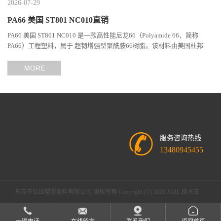
2026-07-29
PA66 美国 ST801 NC010直销
PA66 美国 ST801 NC010 是一款高性能尼龙66（Polyamide 66，简称
PA66）工程塑料，属于 超韧增强型聚酰胺66树脂。该材料由美国杜邦
（DuPont）Zytel系列开发，现相关材料业务由塞拉尼斯（Celanes...
MORE
服务咨询热线
13480945455
东莞市弘钰塑胶原料有限公司
版权所有 Copyright (©) 2026
XML
技术支
持：
盖德化工网
食品商务网