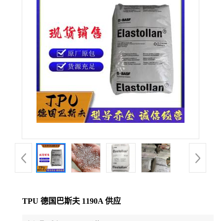
公
司
动
态
产
品
展
厅
TPU 德国巴斯夫 1190A 供应
证