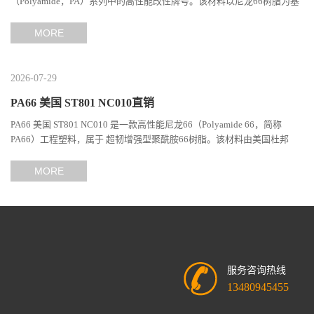
（Polyamide，PA）系列中的高性能改性牌号。该材料以尼龙66树脂为基
础，通过特殊增韧技术提升材料的冲击性能和综合机械表现...
MORE
2026-07-29
PA66 美国 ST801 NC010直销
PA66 美国 ST801 NC010 是一款高性能尼龙66（Polyamide 66，简称
PA66）工程塑料，属于 超韧增强型聚酰胺66树脂。该材料由美国杜邦
（DuPont）Zytel系列开发，现相关材料业务由塞拉尼斯（Celanes...
MORE
服务咨询热线
13480945455