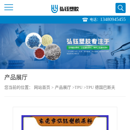
13480945455
电话：
公
司
首
页
产品展厅
公
您当前的位置：
网站首页
>
产品展厅
>
TPU
>
TPU 德国巴斯夫
司
1190A 供应
介
绍