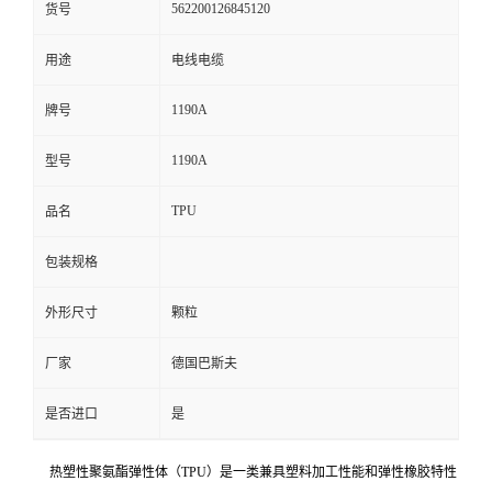
562200126845120
货号
留
用途
电线电缆
言
1190A
牌号
1190A
型号
TPU
品名
包装规格
外形尺寸
颗粒
厂家
德国巴斯夫
是否进口
是
热塑性聚氨酯弹性体（TPU）是一类兼具塑料加工性能和弹性橡胶特性