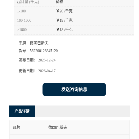
起订量 (千克)
价格
书
1-100
￥
20 /千克
100-1000
￥
19 /千克
荣
≥1000
￥
18 /千克
誉
品牌：
德国巴斯夫
货号：
562200126845120
联
发布日期：
2025-12-24
更新日期：
2026-04-17
系
方
发送咨询信息
式
产品详请
在
品牌
德国巴斯夫
线