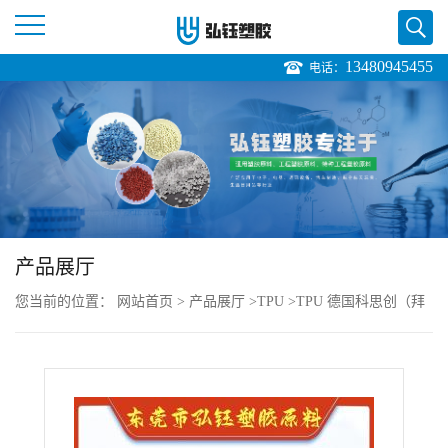
13480945455
电话：
公
司
首
页
产品展厅
公
您当前的位置：
网站首页
>
产品展厅
>
TPU
>
TPU 德国科思创（拜
司
耳） 481R 原装
介
绍