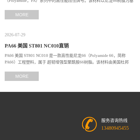
（Polyamide，PA）系列中的高性能改性牌号。该材料以尼龙66树脂为基
础，通过特殊增韧技术提升材料的冲击性能和综合机械表现...
MORE
2026-07-29
PA66 美国 ST801 NC010直销
PA66 美国 ST801 NC010 是一款高性能尼龙66（Polyamide 66，简称
PA66）工程塑料，属于 超韧增强型聚酰胺66树脂。该材料由美国杜邦
（DuPont）Zytel系列开发，现相关材料业务由塞拉尼斯（Celanes...
MORE
服务咨询热线
13480945455