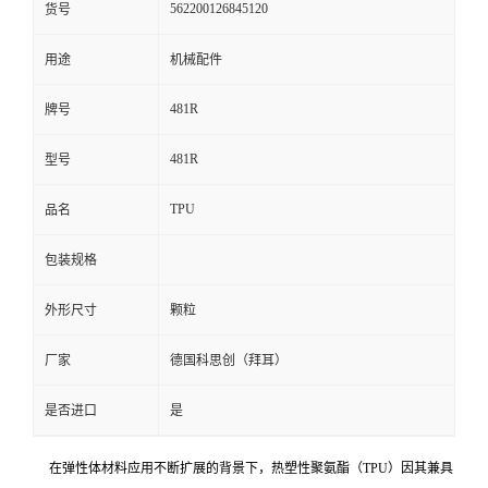
562200126845120
货号
留
用途
机械配件
言
481R
牌号
481R
型号
TPU
品名
包装规格
外形尺寸
颗粒
厂家
德国科思创（拜耳）
是否进口
是
在弹性体材料应用不断扩展的背景下，热塑性聚氨酯（TPU）因其兼具