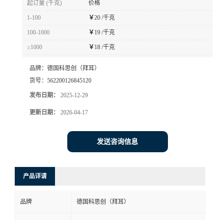
起订量 (千克)
价格
书
1-100
￥
20 /千克
100-1000
￥
19 /千克
荣
≥1000
￥
18 /千克
誉
品牌：
德国科思创（拜耳）
货号：
562200126845120
联
发布日期：
2025-12-29
更新日期：
2026-04-17
系
方
发送咨询信息
式
产品详请
在
品牌
德国科思创（拜耳）
线