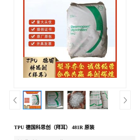
公
司
动
态
产
品
展
厅
TPU 德国科思创（拜耳） 481R 原装
证