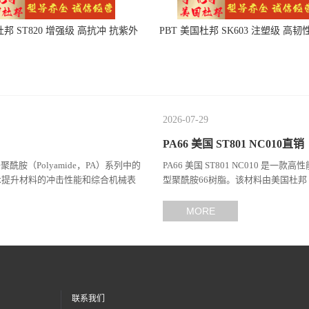
杜邦 ST820 增强级 高抗冲 抗紫外
PBT 美国杜邦 SK603 注塑级 高韧
线 电动工具
度 良好的强度 体育用品
2026-07-29
PA66 美国 ST801 NC010直销
于聚酰胺（Polyamide，PA）系列中的
PA66 美国 ST801 NC010 是一款
术提升材料的冲击性能和综合机械表
型聚酰胺66树脂。该材料由美国杜邦（
（Celanes...
MORE
联系我们