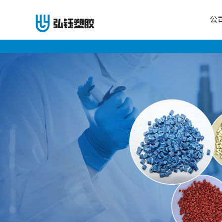
公
公
司
首
页
公
司
介
绍