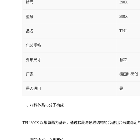
390X
牌号
留
390X
型号
言
TPU
品名
包装规格
外形尺寸
颗粒
厂家
德国科思创
是否进口
是
一、材料体系与分子构成
TPU 390X 以聚氨酯为基础，通过软段与硬段结构的合理组合形