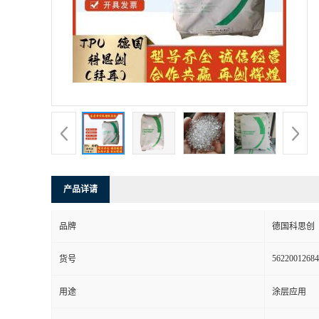
书
荣
誉
联
系
产品详请
方
品牌
德国科思创
式
56220012684
货号
在
用途
涂层应用
线