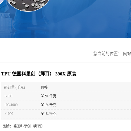
您当前的位置：
网
TPU 德国科思创（拜耳） 390X 原装
起订量 (千克)
价格
1-100
￥
20 /千克
100-1000
￥
19 /千克
≥1000
￥
18 /千克
品牌：
德国科思创（拜耳）