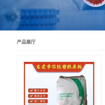
公
司
动
产品展厅
态
产
品
展
厅
证