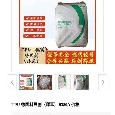
公
司
动
态
产
品
展
厅
TPU 德国科思创（拜耳） 9380A 价格
证