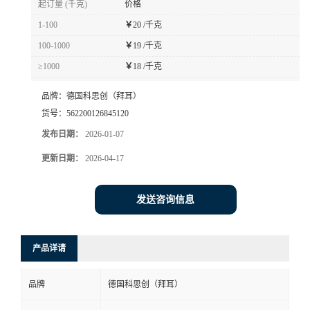
起订量 (千克)
价格
书
1-100
￥
20 /千克
100-1000
￥
19 /千克
荣
≥1000
￥
18 /千克
誉
品牌：
德国科思创（拜耳）
货号：
562200126845120
联
发布日期：
2026-01-07
更新日期：
2026-04-17
系
方
发送咨询信息
式
产品详请
在
品牌
德国科思创（拜耳）
线