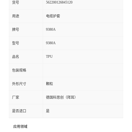
562200126845120
货号
留
用途
电缆护套
言
9380A
牌号
9380A
型号
TPU
品名
包装规格
外形尺寸
颗粒
厂家
德国科思创（拜耳）
是否进口
是
应用领域