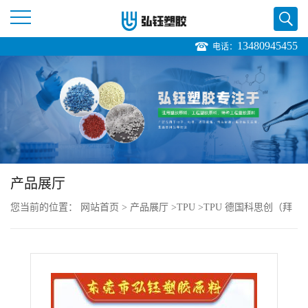
13480945455
电话：
公
司
首
页
产品展厅
公
您当前的位置：
网站首页
>
产品展厅
>
TPU
>
TPU 德国科思创（拜
司
耳） 9380A 价格
介
绍