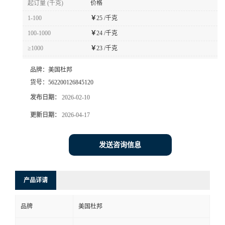
起订量 (千克)
价格
书
1-100
￥
25 /千克
100-1000
￥
24 /千克
荣
≥1000
￥
23 /千克
誉
品牌：
美国杜邦
货号：
562200126845120
联
发布日期：
2026-02-10
更新日期：
2026-04-17
系
方
发送咨询信息
式
产品详请
在
品牌
美国杜邦
线