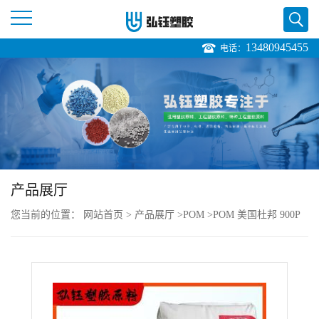
13480945455
电话：
公
司
首
页
产品展厅
公
您当前的位置：
网站首页
>
产品展厅
>
POM
>
POM 美国杜邦 900P
司
直销
介
绍