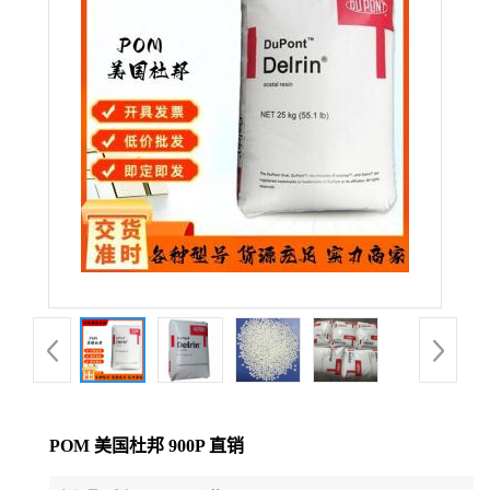
公
司
动
态
产
品
展
厅
POM 美国杜邦 900P 直销
证