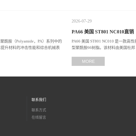
2026-07-29
PA66 美国 ST801 NC010直销
于聚酰胺（Polyamide，PA）系列中的
PA66 美国 ST801 NC010 是一款
术提升材料的冲击性能和综合机械表
型聚酰胺66树脂。该材料由美国杜邦（
（Celanes...
MORE
联系我们
联系方式
在线留言