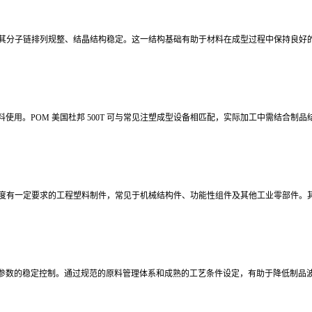
程塑料，其分子链排列规整、结晶结构稳定。这一结构基础有助于材料在成型过程中保持良
使用。POM 美国杜邦 500T 可与常见注塑成型设备相匹配，实际加工中需结合制
和装配精度有一定要求的工程塑料制件，常见于机械结构件、功能性组件及其他工业零部件
参数的稳定控制。通过规范的原料管理体系和成熟的工艺条件设定，有助于降低制品