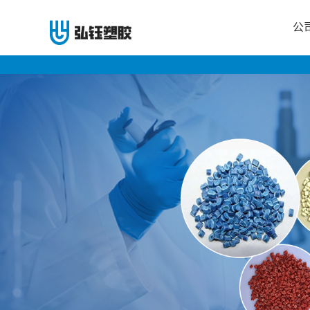
公
公
司
首
页
公
司
介
绍