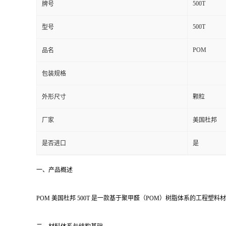
500T
牌号
留
500T
型号
言
POM
品名
包装规格
外形尺寸
颗粒
厂家
美国杜邦
是否进口
是
一、产品概述
POM 美国杜邦 500T 是一款基于聚甲醛（POM）树脂体系的工