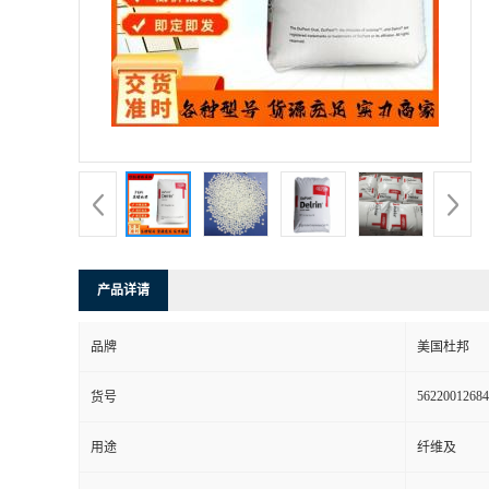
书
荣
誉
联
系
产品详请
方
品牌
美国杜邦
式
56220012684
货号
在
用途
纤维及
线