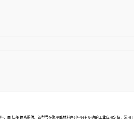
程塑料材料，由 杜邦 体系提供。该型号在聚甲醛材料序列中具有明确的工业应用定位，