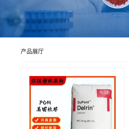
公
司
动
产品展厅
态
产
品
展
厅
证