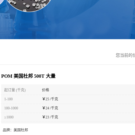
您当前的
POM 美国杜邦 500T 大量
起订量 (千克)
价格
1-100
￥
25 /千克
100-1000
￥
24 /千克
≥1000
￥
23 /千克
品牌：
美国杜邦