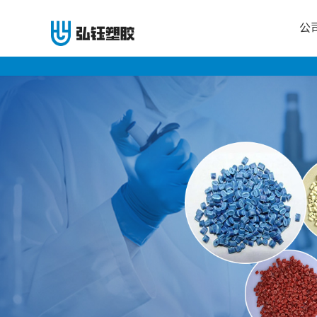
公
公
司
首
页
公
司
介
绍