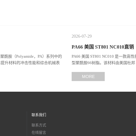
线 电动工具
度 良好的强度 体育用品
2026-07-29
PA66 美国 ST801 NC010直销
于聚酰胺（Polyamide，PA）系列中的
PA66 美国 ST801 NC010 是一款
术提升材料的冲击性能和综合机械表
型聚酰胺66树脂。该材料由美国杜邦（
（Celanes...
MORE
联系我们
联系方式
在线留言