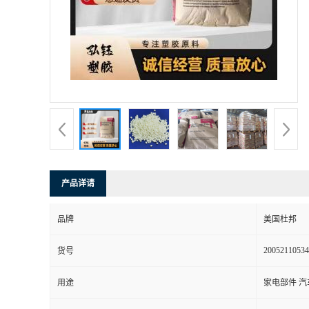
书
荣
誉
联
系
产品详请
方
品牌
美国杜邦
式
20052110534
货号
在
用途
家电部件 汽
线