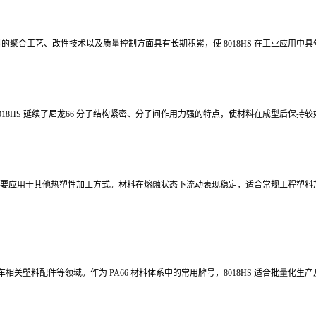
的聚合工艺、改性技术以及质量控制方面具有长期积累，使 8018HS 在工业应用中
8018HS 延续了尼龙66 分子结构紧密、分子间作用力强的特点，使材料在成型后
制品设计需要应用于其他热塑性加工方式。材料在熔融状态下流动表现稳定，适合常规工程
关塑料配件等领域。作为 PA66 材料体系中的常用牌号，8018HS 适合批量化生