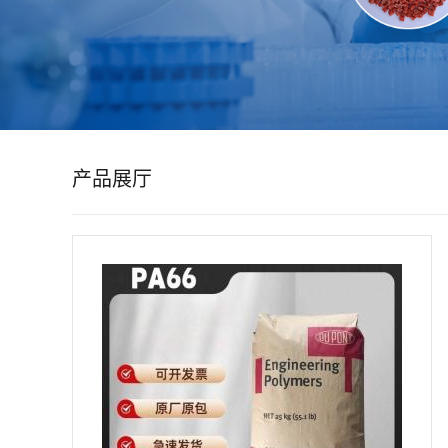
公
司
动
产品展厅
态
产
品
展
厅
证