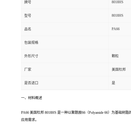
8018HS
牌号
留
8018HS
型号
言
PA66
品名
包装规格
外形尺寸
颗粒
厂家
美国杜邦
是否进口
是
一、材料概述
PA66 美国杜邦 8018HS 是一种以聚酰胺66（Polyamide 
应用需求。