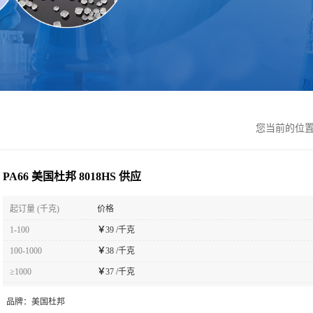
您当前的位
PA66 美国杜邦 8018HS 供应
起订量 (千克)
价格
1-100
￥
39 /千克
100-1000
￥
38 /千克
≥1000
￥
37 /千克
品牌：
美国杜邦