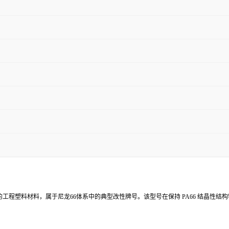
66）为基础树脂的工程塑料材料，属于尼龙66体系中的典型改性牌号。该型号在保持 PA66