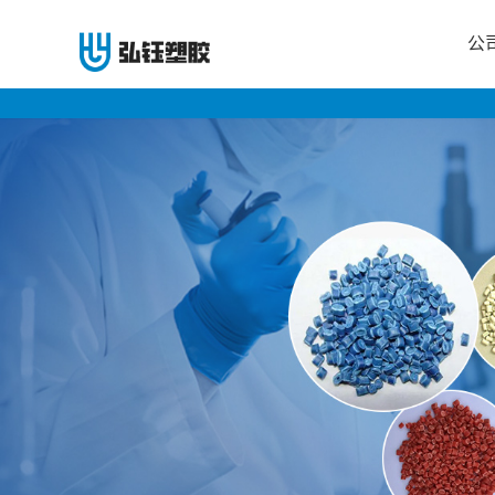
公
公
司
首
页
公
司
介
绍