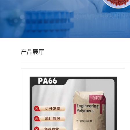
公
司
动
产品展厅
态
产
品
展
厅
证