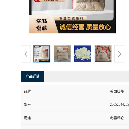
书
荣
誉
联
系
产品详请
方
品牌
美国杜邦
式
20652044255
货号
在
用途
电器齿轮
线