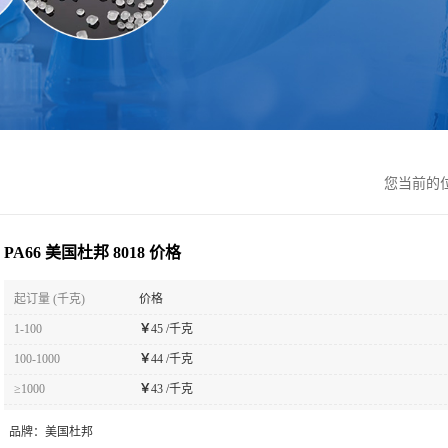
您当前的
PA66 美国杜邦 8018 价格
起订量 (千克)
价格
1-100
￥
45 /千克
100-1000
￥
44 /千克
≥1000
￥
43 /千克
品牌：
美国杜邦