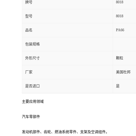
8018
牌号
留
8018
型号
言
PA66
品名
包装规格
外形尺寸
颗粒
厂家
美国杜邦
是否进口
是
主要应用领域
汽车零部件
发动机部件、齿轮、燃油系统零件、支架及空调组件。