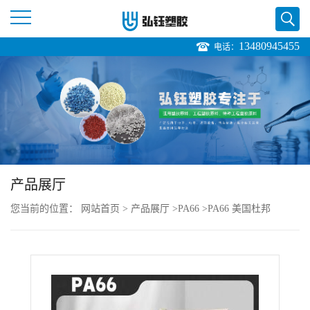
13480945455
电话：
公
司
首
页
产品展厅
公
您当前的位置：
网站首页
>
产品展厅
>
PA66
>
PA66 美国杜邦
司
70G33L BK031 价格
介
绍