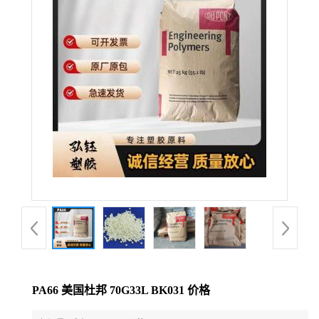
公
司
动
态
产
品
展
厅
PA66 美国杜邦 70G33L BK031 价格
证