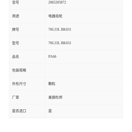
2065205872
货号
留
用途
电器齿轮
言
70G33L BK031
牌号
70G33L BK031
型号
PA66
品名
包装规格
外形尺寸
颗粒
厂家
美国杜邦
是否进口
是