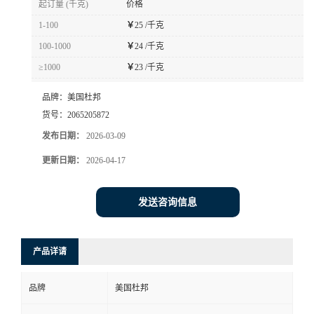
起订量 (千克)
价格
书
1-100
￥
25 /千克
100-1000
￥
24 /千克
荣
≥1000
￥
23 /千克
誉
品牌：
美国杜邦
货号：
2065205872
联
发布日期：
2026-03-09
更新日期：
2026-04-17
系
方
发送咨询信息
式
产品详请
在
品牌
美国杜邦
线