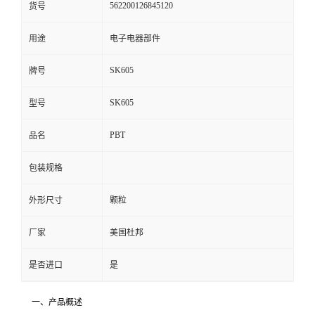
562200126845120
货号
留
用途
电子电器部件
言
SK605
牌号
SK605
型号
PBT
品名
包装规格
外形尺寸
颗粒
厂家
美国杜邦
是否进口
是
一、产品概述