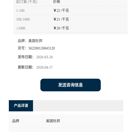
起订量 (千克)
价格
书
1-100
￥
22 /千克
100-1000
￥
21 /千克
荣
≥1000
￥
20 /千克
誉
品牌：
美国杜邦
货号：
562200126845120
联
发布日期：
2026-03-26
更新日期：
2026-04-17
系
方
发送咨询信息
式
产品详请
在
品牌
美国杜邦
线