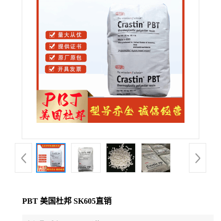
公
司
动
态
产
品
展
厅
PBT 美国杜邦 SK605直销
证