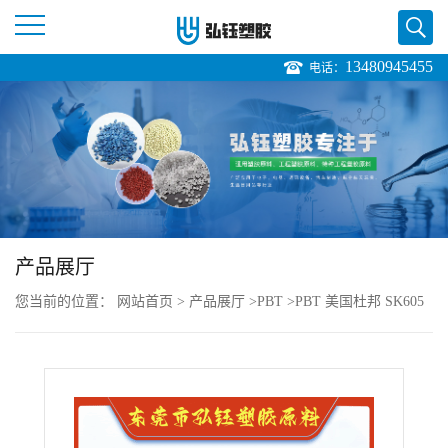
13480945455
电话：
公
司
首
页
产品展厅
公
您当前的位置：
网站首页
>
产品展厅
>
PBT
>
PBT 美国杜邦 SK605
司
直销
介
绍