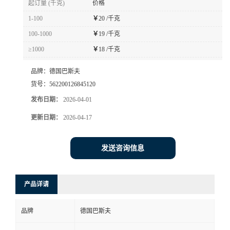
起订量 (千克)
价格
书
1-100
￥
20 /千克
100-1000
￥
19 /千克
荣
≥1000
￥
18 /千克
誉
品牌：
德国巴斯夫
货号：
562200126845120
联
发布日期：
2026-04-01
更新日期：
2026-04-17
系
方
发送咨询信息
式
产品详请
在
品牌
德国巴斯夫
线