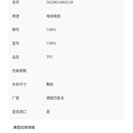
562200126845120
货号
留
用途
电线电缆
言
1190A
牌号
1190A
型号
TPU
品名
包装规格
外形尺寸
颗粒
厂家
德国巴斯夫
是否进口
是
典型应用领域