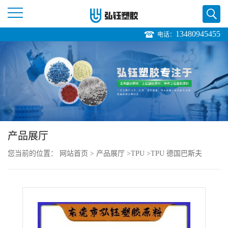
13480945455
电话：
公
司
首
页
产品展厅
公
您当前的位置：
网站首页
>
产品展厅
>
TPU
>
TPU 德国巴斯夫
司
1190A价格
介
绍