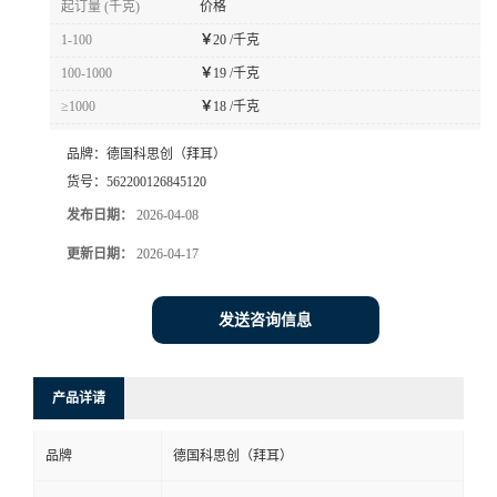
起订量 (千克)
价格
书
1-100
￥
20 /千克
100-1000
￥
19 /千克
荣
≥1000
￥
18 /千克
誉
品牌：
德国科思创（拜耳）
货号：
562200126845120
联
发布日期：
2026-04-08
更新日期：
2026-04-17
系
方
发送咨询信息
式
产品详请
在
品牌
德国科思创（拜耳）
线