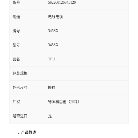
562200126845120
货号
留
用途
电线电缆
言
345SX
牌号
345SX
型号
TPU
品名
包装规格
外形尺寸
颗粒
厂家
德国科思创（拜耳）
是否进口
是
一、产品概述