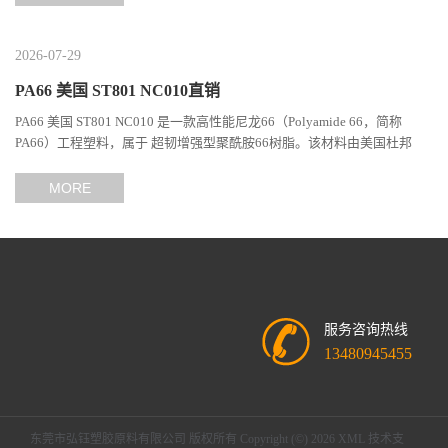
2026-07-29
PA66 美国 ST801 NC010直销
PA66 美国 ST801 NC010 是一款高性能尼龙66（Polyamide 66，简称
PA66）工程塑料，属于 超韧增强型聚酰胺66树脂。该材料由美国杜邦
（DuPont）Zytel系列开发，现相关材料业务由塞拉尼斯（Celanes...
MORE
服务咨询热线
13480945455
东莞市弘钰塑胶原料有限公司
版权所有 Copyright (©) 2026
XML
技术支