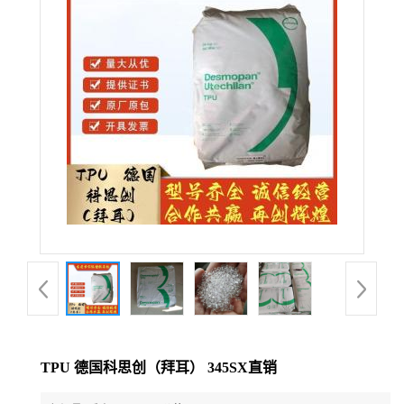
公
司
动
态
产
品
展
厅
TPU 德国科思创（拜耳） 345SX直销
证