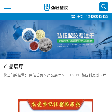
13480945455
电话：
公
司
首
页
产品展厅
公
您当前的位置：
网站首页
>
产品展厅
>
TPU
>
TPU 德国科思创（拜
司
耳） 345SX直销
介
绍