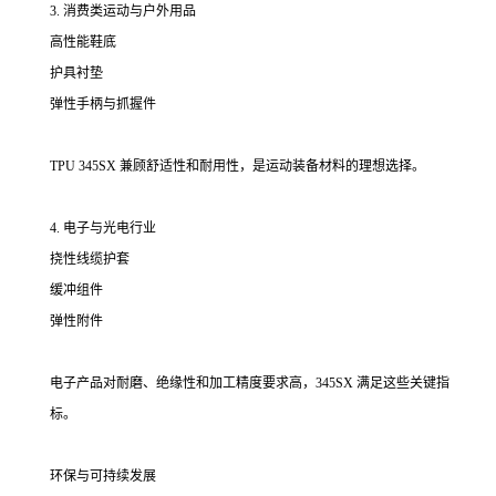
3. 消费类运动与户外用品
高性能鞋底
护具衬垫
弹性手柄与抓握件
TPU 345SX 兼顾舒适性和耐用性，是运动装备材料的理想选择。
4. 电子与光电行业
挠性线缆护套
缓冲组件
弹性附件
电子产品对耐磨、绝缘性和加工精度要求高，345SX 满足这些关键指
标。
环保与可持续发展