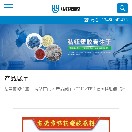
13480945455
电话：
公
司
首
页
产品展厅
公
您当前的位置：
网站首页
>
产品展厅
>
TPU
>
TPU 德国科思创（拜
司
耳） 345SX供应
介
绍