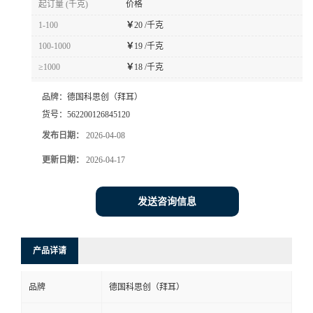
起订量 (千克)
价格
书
1-100
￥
20 /千克
100-1000
￥
19 /千克
荣
≥1000
￥
18 /千克
誉
品牌：
德国科思创（拜耳）
货号：
562200126845120
联
发布日期：
2026-04-08
更新日期：
2026-04-17
系
方
发送咨询信息
式
产品详请
在
品牌
德国科思创（拜耳）
线