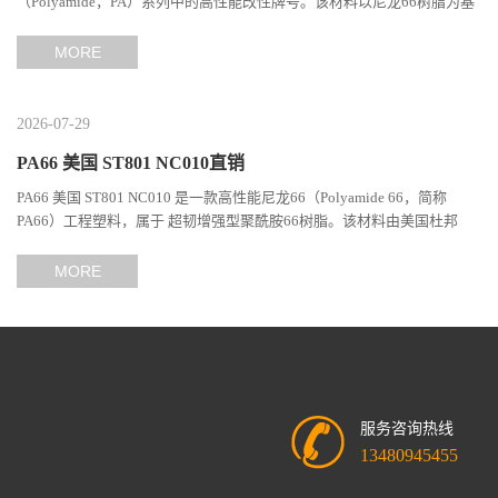
（Polyamide，PA）系列中的高性能改性牌号。该材料以尼龙66树脂为基
础，通过特殊增韧技术提升材料的冲击性能和综合机械表现...
MORE
2026-07-29
PA66 美国 ST801 NC010直销
PA66 美国 ST801 NC010 是一款高性能尼龙66（Polyamide 66，简称
PA66）工程塑料，属于 超韧增强型聚酰胺66树脂。该材料由美国杜邦
（DuPont）Zytel系列开发，现相关材料业务由塞拉尼斯（Celanes...
MORE
服务咨询热线
13480945455