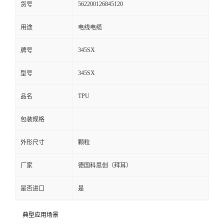
562200126845120
货号
留
用途
电线电缆
言
345SX
牌号
345SX
型号
TPU
品名
包装规格
外形尺寸
颗粒
厂家
德国科思创（拜耳）
是否进口
是
典型应用场景