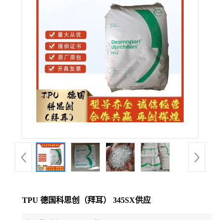
公
司
动
态
产
品
展
厅
TPU 德国科思创（拜耳） 345SX供应
证