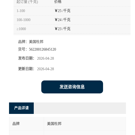
起订量 (千克)
价格
书
1-100
￥
25 /千克
100-1000
￥
24 /千克
荣
≥1000
￥
23 /千克
誉
品牌：
美国杜邦
货号：
562200126845120
联
发布日期：
2026-04-28
更新日期：
2026-04-28
系
方
发送咨询信息
式
产品详请
在
品牌
美国杜邦
线