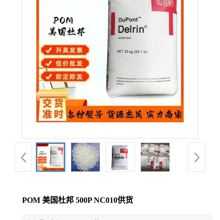
公
司
动
态
产
品
展
厅
POM 美国杜邦 500P NC010供货
证