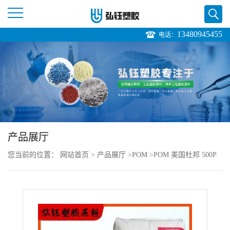
13480945455
电话：
公
司
首
页
产品展厅
公
您当前的位置：
网站首页
>
产品展厅
>
POM
>
POM 美国杜邦 500P
司
NC010供货
介
绍