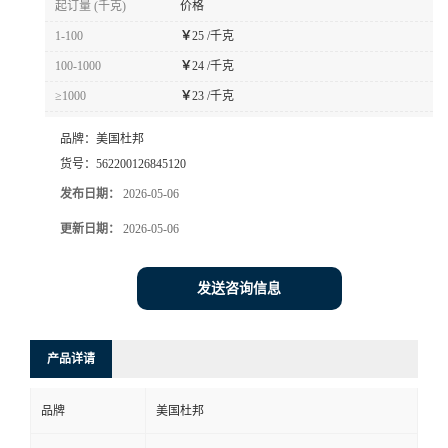
起订量 (千克)
价格
书
1-100
￥
25 /千克
100-1000
￥
24 /千克
荣
≥1000
￥
23 /千克
誉
品牌：
美国杜邦
货号：
562200126845120
联
发布日期：
2026-05-06
更新日期：
2026-05-06
系
方
发送咨询信息
式
产品详请
在
品牌
美国杜邦
线