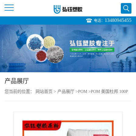
13480945455
电话：
公
司
首
页
产品展厅
公
您当前的位置：
网站首页
>
产品展厅
>
POM
>
POM 美国杜邦 100P
司
价格
介
绍