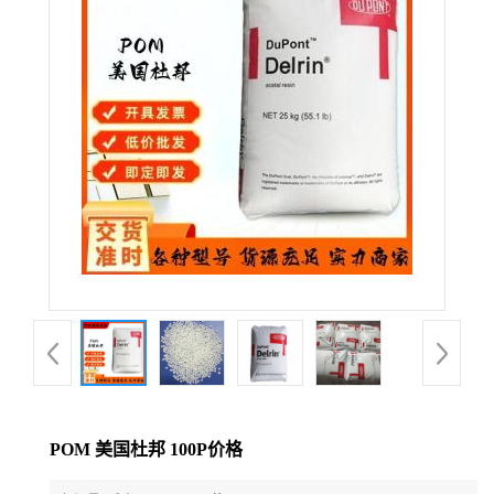
公
司
动
态
产
品
展
厅
POM 美国杜邦 100P价格
证