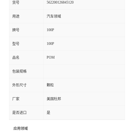
562200126845120
货号
留
用途
汽车领域
言
100P
牌号
100P
型号
POM
品名
包装规格
外形尺寸
颗粒
厂家
美国杜邦
是否进口
是
应用领域