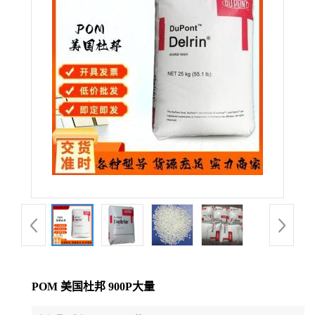
公
司
动
态
产
品
展
厅
POM 美国杜邦 900P大量
证