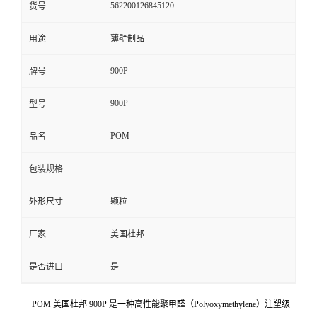
562200126845120
货号
留
用途
薄壁制品
言
900P
牌号
900P
型号
POM
品名
包装规格
外形尺寸
颗粒
厂家
美国杜邦
是否进口
是
POM 美国杜邦 900P 是一种高性能聚甲醛（Polyoxymethylene）注塑级