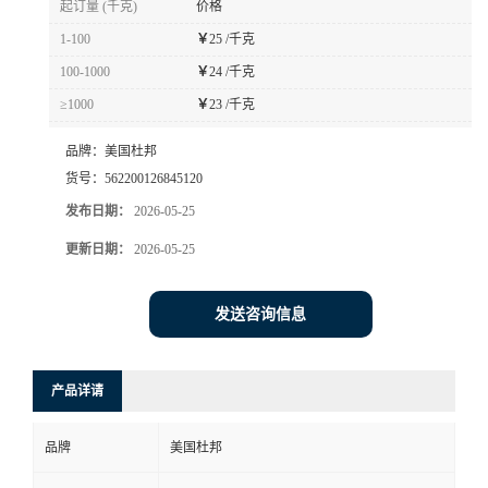
起订量 (千克)
价格
书
1-100
￥
25 /千克
100-1000
￥
24 /千克
荣
≥1000
￥
23 /千克
誉
品牌：
美国杜邦
货号：
562200126845120
联
发布日期：
2026-05-25
更新日期：
2026-05-25
系
方
发送咨询信息
式
产品详请
在
品牌
美国杜邦
线