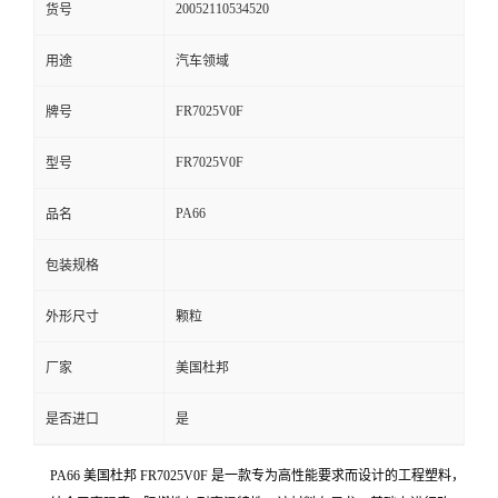
20052110534520
货号
留
用途
汽车领域
言
FR7025V0F
牌号
FR7025V0F
型号
PA66
品名
包装规格
外形尺寸
颗粒
厂家
美国杜邦
是否进口
是
PA66 美国杜邦 FR7025V0F 是一款专为高性能要求而设计的工程塑料，