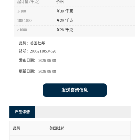
起订量 (千克)
价格
书
1-100
￥
30 /千克
100-1000
￥
29 /千克
荣
≥1000
￥
28 /千克
誉
品牌：
美国杜邦
货号：
20052110534520
联
发布日期：
2026-06-08
更新日期：
2026-06-08
系
方
发送咨询信息
式
产品详请
在
品牌
美国杜邦
线