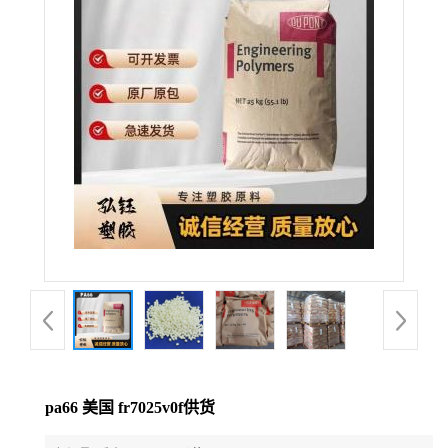
公
司
动
态
产
品
展
厅
pa66 美国 fr7025v0f供货
证