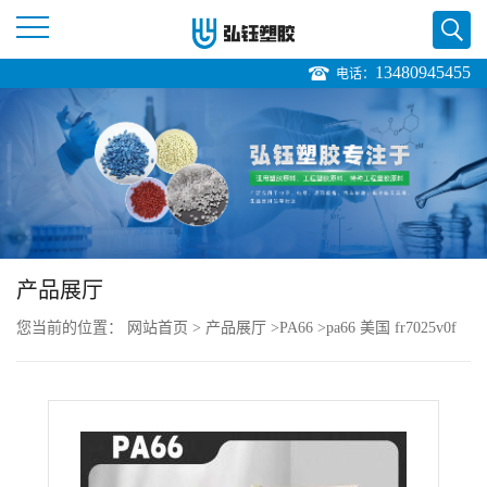
13480945455
电话：
公
司
首
页
产品展厅
公
您当前的位置：
网站首页
>
产品展厅
>
PA66
>
pa66 美国 fr7025v0f
司
供货
介
绍