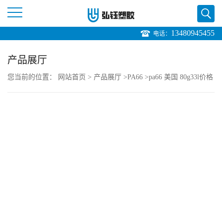
13480945455
电话：
公
产品展厅
司
您当前的位置：
网站首页
>
产品展厅
>
PA66
>
pa66 美国 80g33l价格
首
页
公
司
介
绍