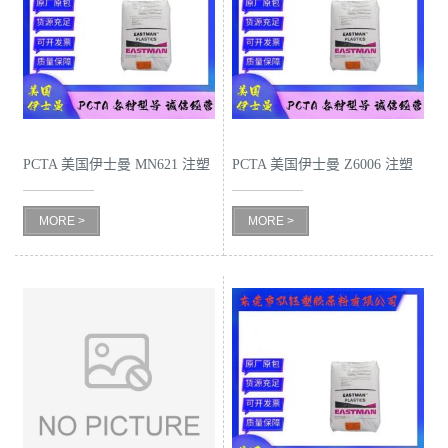
公
司
动
PCTA 美国伊士曼 MN621 注塑
PCTA 美国伊士曼 Z6006 注塑
态
级 高抗冲 高强度 婴儿奶瓶料
级 抗冲击 高刚性 耐腐蚀 太空
MORE >
MORE >
杯
产
品
展
厅
证