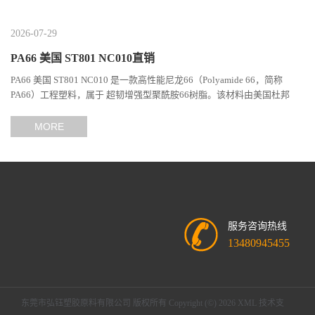
2026-07-29
PA66 美国 ST801 NC010直销
PA66 美国 ST801 NC010 是一款高性能尼龙66（Polyamide 66，简称
PA66）工程塑料，属于 超韧增强型聚酰胺66树脂。该材料由美国杜邦
（DuPont）Zytel系列开发，现相关材料业务由塞拉尼斯（Celanes...
MORE
服务咨询热线
13480945455
东莞市弘钰塑胶原料有限公司
版权所有 Copyright (©) 2026
XML
技术支