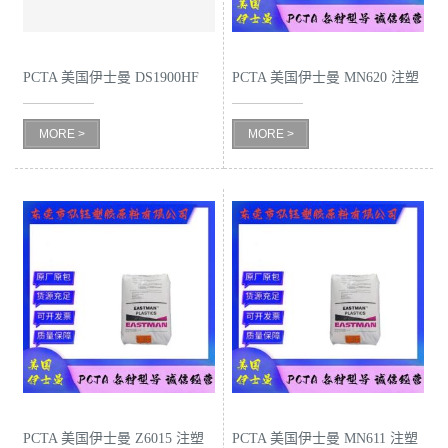
书
PCTA 美国伊士曼 DS1900HF
PCTA 美国伊士曼 MN620 注塑
荣
高流动级 食品接触级 耐磨 耐
级 高韧性 高流动 耐高温 化妆
誉
MORE >
MORE >
化学
瓶
联
系
方
式
在
线
PCTA 美国伊士曼 Z6015 注塑
PCTA 美国伊士曼 MN611 注塑