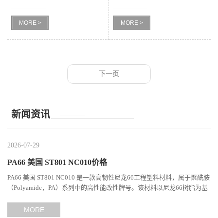
级 高抗冲 高强度 化妆瓶子
级 高韧性 耐化学 户外水壶
留
MORE >
MORE >
言
下一页
新闻资讯
2026-07-29
PA66 美国 ST801 NC010价格
PA66 美国 ST801 NC010 是一款高韧性尼龙66工程塑料材料，属于聚酰胺
（Polyamide，PA）系列中的高性能改性牌号。该材料以尼龙66树脂为基
础，通过特殊增韧技术提升材料的冲击性能和综合机械表现...
MORE