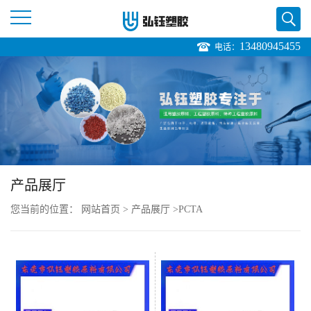
13480945455
电话：
公
司
首
页
产品展厅
公
您当前的位置：
网站首页
>
产品展厅
>
PCTA
司
介
绍