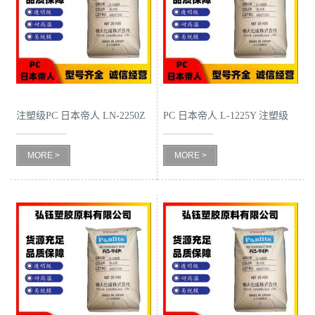
公
司
动
注塑级PC 日本帝人 LN-2250Z
PC 日本帝人 L-1225Y 注塑级
态
耐候级 阻燃级 抗紫外线 电子
低粘度 透明级 抗紫外线 家用
MORE >
MORE >
领域
电器
产
品
展
厅
证