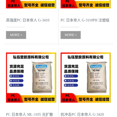
书
高强度PC 日本帝人 G-3410
PC 日本帝人 G-3110PH 注塑级
荣
BK 注塑级 尺寸稳定 高刚性
阻燃级 玻纤增强 电气应用 照
誉
MORE >
MORE >
照明灯具
明灯具
联
系
方
式
在
线
PC 日本帝人 ML-1105 光扩散
抗冲击PC 日本帝人 G-3420