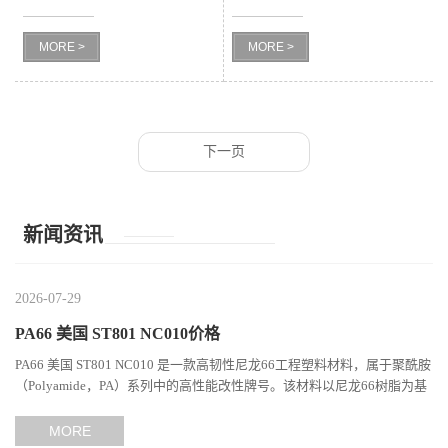
级 透明级 食品接触合规 照明
BK 注塑级 尺寸稳定 高刚性
留
MORE >
MORE >
灯具
计算机部件
言
下一页
新闻资讯
2026-07-29
PA66 美国 ST801 NC010价格
PA66 美国 ST801 NC010 是一款高韧性尼龙66工程塑料材料，属于聚酰胺
（Polyamide，PA）系列中的高性能改性牌号。该材料以尼龙66树脂为基
础，通过特殊增韧技术提升材料的冲击性能和综合机械表现...
MORE