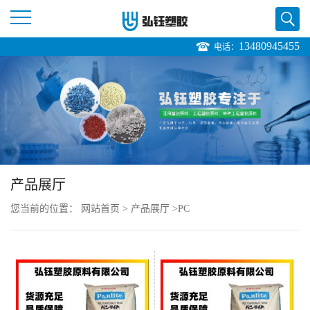
13480945455
电话：
公
司
首
页
产品展厅
公
您当前的位置：
网站首页
>
产品展厅
>
PC
司
介
绍