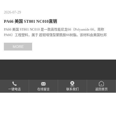
2026-07-29
PA66 美国 ST801 NC010直销
PA66 美国 ST801 NC010 是一款高性能尼龙66（Polyamide 66，简称
PA66）工程塑料，属于 超韧增强型聚酰胺66树脂。该材料由美国杜邦
（DuPont）Zytel系列开发，现相关材料业务由塞拉尼斯（Celanes...
MORE
服务咨询热线
13480945455
一键电话
在线留言
联系我们
返回首页
东莞市弘钰塑胶原料有限公司
版权所有 Copyright (©) 2026
XML
技术支