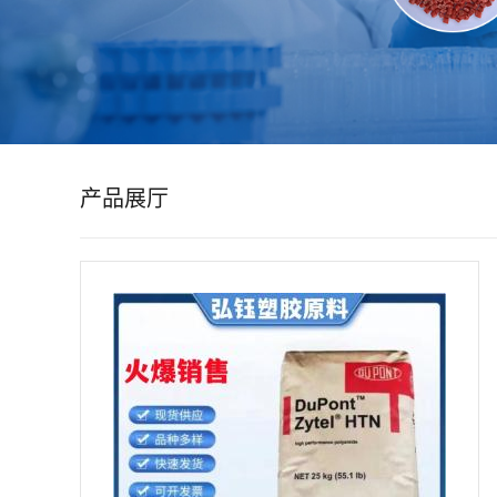
公
司
动
产品展厅
态
产
品
展
厅
证