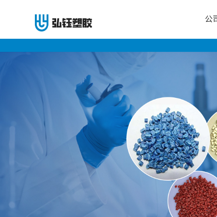
公
公
司
首
页
公
司
介
绍