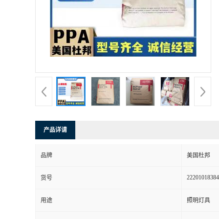
书
荣
誉
联
系
产品详请
方
品牌
美国杜邦
式
22201018384
货号
在
用途
照明灯具
线