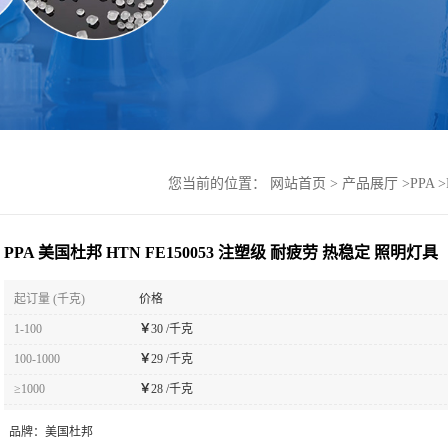
您当前的位置：
网站首页
>
产品展厅
>
PPA
>
PPA 美国杜邦 HTN FE150053 注塑级 耐疲劳 热稳定 照明灯具
起订量 (千克)
价格
1-100
￥
30 /千克
100-1000
￥
29 /千克
≥1000
￥
28 /千克
品牌：
美国杜邦