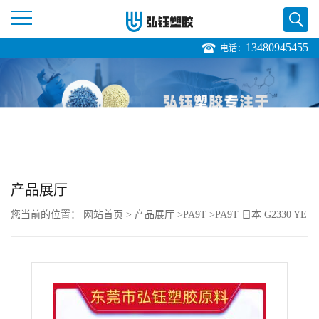
13480945455
电话：
公
司
首
页
产品展厅
公
您当前的位置：
网站首页
>
产品展厅
>
PA9T
>
PA9T 日本 G2330 YE
司
注塑级 耐高温 耐磨损 耐老化 印刷机设备
介
绍