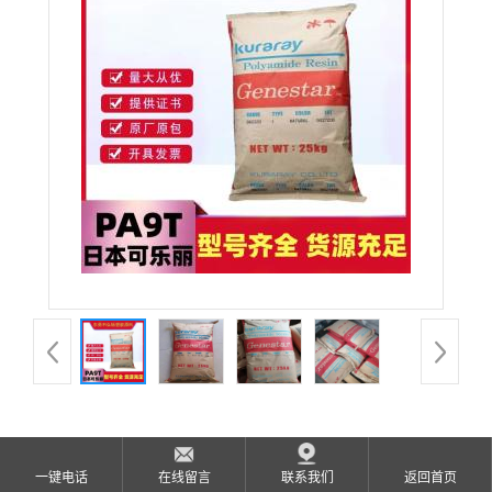
公
司
动
态
产
品
展
厅
PA9T 日本 G2330 YE 注塑级 耐高温 耐磨损 耐老化 印
证
一键电话
在线留言
联系我们
返回首页
刷机设备