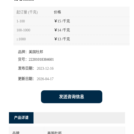
书
起订量 (千克)
价格
1-100
￥
15 /千克
荣
100-1000
￥
14 /千克
≥1000
￥
13 /千克
誉
品牌：
美国杜邦
联
货号：
22201018384601
发布日期：
2023-12-16
系
更新日期：
2026-04-17
方
发送咨询信息
式
在
产品详请
线
品牌
美国杜邦