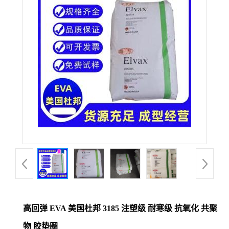
公
司
动
态
产
品
展
厅
高回弹 EVA 美国杜邦 3185 注塑级 耐寒级 抗氧化 共聚
证
物 胶垫圈