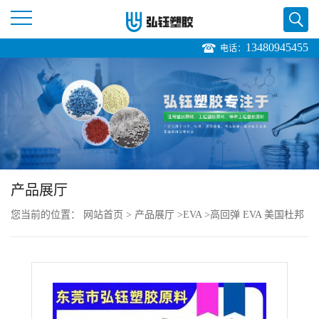
13480945455
电话：
公
司
首
页
产品展厅
公
您当前的位置：
网站首页
>
产品展厅
>
EVA
>
高回弹 EVA 美国杜邦
司
3185 注塑级 耐寒级 抗氧化 共聚物 胶垫圈
介
绍