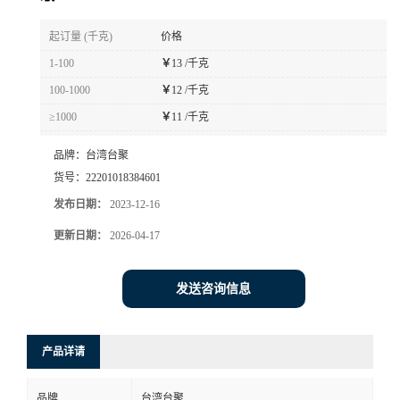
书
起订量 (千克)
价格
1-100
￥
13 /千克
荣
100-1000
￥
12 /千克
≥1000
￥
11 /千克
誉
品牌：
台湾台聚
联
货号：
22201018384601
发布日期：
2023-12-16
系
更新日期：
2026-04-17
方
发送咨询信息
式
在
产品详请
线
品牌
台湾台聚