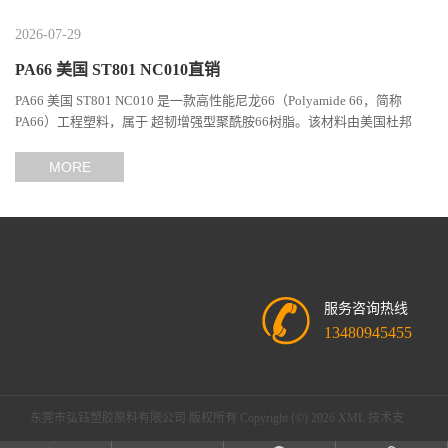
2026-07-29
PA66 美国 ST801 NC010直销
PA66 美国 ST801 NC010 是一款高性能尼龙66（Polyamide 66，简称
PA66）工程塑料，属于 超韧增强型聚酰胺66树脂。该材料由美国杜邦
（DuPont）Zytel系列开发，现相关材料业务由塞拉尼斯（Celanes...
MORE
服务咨询热线
13480945455
东莞市弘钰塑胶原料有限公司
版权所有 Copyright (©) 2026
XML
技术支