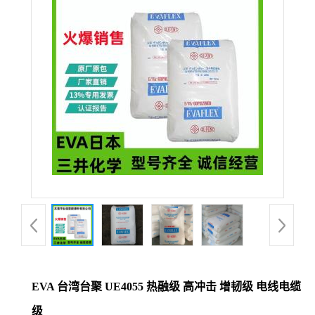
公
司
动
态
产
品
展
厅
EVA 台湾台聚 UE4055 热融级 高冲击 增韧级 电线电缆
证
级