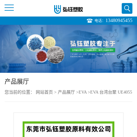
13480945455
电话：
公
司
首
页
产品展厅
公
您当前的位置：
网站首页
>
产品展厅
>
EVA
>
EVA 台湾台聚 UE4055
司
热融级 高冲击 增韧级 电线电缆级
介
绍