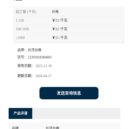
书
起订量 (千克)
价格
1-100
￥
13 /千克
荣
100-1000
￥
12 /千克
≥1000
￥
11 /千克
誉
品牌：
台湾台橡
联
货号：
22201018384601
发布日期：
2023-12-18
系
更新日期：
2026-04-17
方
发送咨询信息
式
在
产品详请
线
品牌
台湾台橡