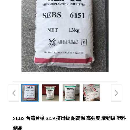
公
司
动
态
产
品
展
厅
SEBS 台湾台橡 6159 挤出级 耐高温 高强度 增韧级 塑料
证
制品