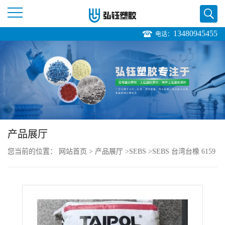
13480945455
电话：
公
司
首
页
产品展厅
公
您当前的位置：
网站首页
>
产品展厅
>
SEBS
>
SEBS 台湾台橡 6159
司
挤出级 耐高温 高强度 增韧级 塑料制品
介
绍