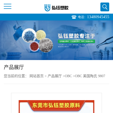
13480945455
电话：
公
司
首
页
产品展厅
公
您当前的位置：
网站首页
>
产品展厅
>
OBC
>
OBC 美国陶氏 9807
司
高流动级 增韧级 耐磨性 电子电器部件
介
绍