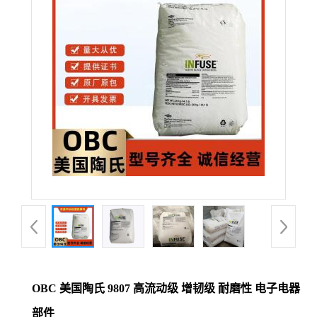
公
司
动
态
产
品
展
厅
OBC 美国陶氏 9807 高流动级 增韧级 耐磨性 电子电器
证
部件