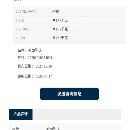
书
起订量 (千克)
价格
1-100
￥
17 /千克
荣
100-1000
￥
16 /千克
≥1000
￥
15 /千克
誉
品牌：
美国陶氏
联
货号：
22201018384601
发布日期：
2023-12-19
系
更新日期：
2026-04-17
方
发送咨询信息
式
在
产品详请
线
品牌
美国陶氏