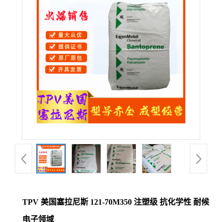
公
司
动
态
产
品
展
厅
TPV 美国塞拉尼斯 121-70M350 注塑级 抗化学性 耐候
证
电子领域