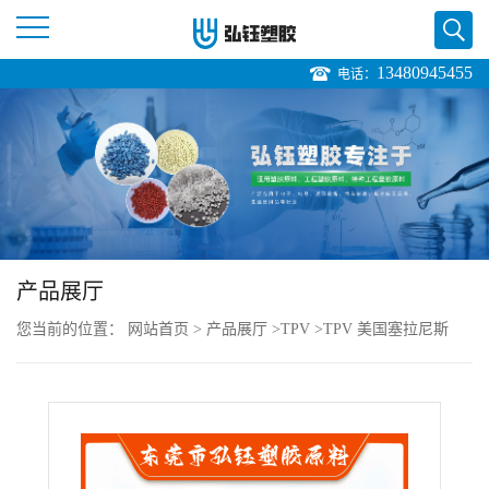
13480945455
电话：
公
司
首
页
产品展厅
公
您当前的位置：
网站首页
>
产品展厅
>
TPV
>
TPV 美国塞拉尼斯
司
121-70M350 注塑级 抗化学性 耐候 电子领域
介
绍