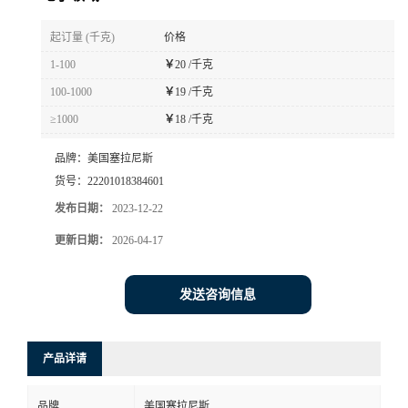
书
起订量 (千克)
价格
1-100
￥
20 /千克
荣
100-1000
￥
19 /千克
≥1000
￥
18 /千克
誉
品牌：
美国塞拉尼斯
联
货号：
22201018384601
发布日期：
2023-12-22
系
更新日期：
2026-04-17
方
发送咨询信息
式
在
产品详请
线
品牌
美国塞拉尼斯