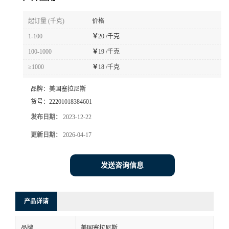
书
起订量 (千克)
价格
1-100
￥
20 /千克
荣
100-1000
￥
19 /千克
≥1000
￥
18 /千克
誉
品牌：
美国塞拉尼斯
联
货号：
22201018384601
发布日期：
2023-12-22
系
更新日期：
2026-04-17
方
发送咨询信息
式
在
产品详请
线
品牌
美国塞拉尼斯