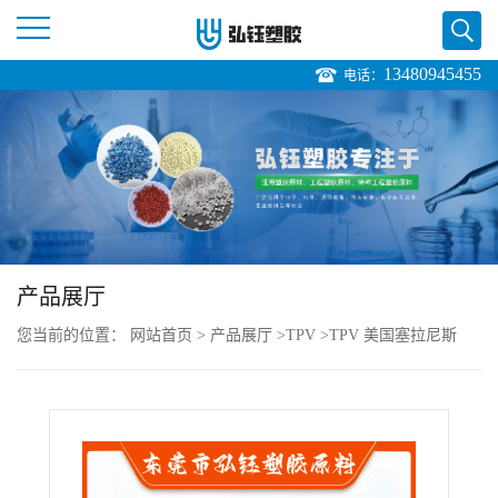
13480945455
电话：
公
司
首
页
产品展厅
公
您当前的位置：
网站首页
>
产品展厅
>
TPV
>
TPV 美国塞拉尼斯
司
121-70B230 低摩擦系数 抗紫外线 户外应用
介
绍