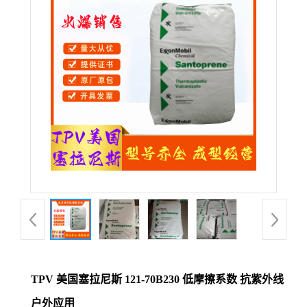
公
司
动
态
产
品
展
厅
TPV 美国塞拉尼斯 121-70B230 低摩擦系数 抗紫外线
证
户外应用