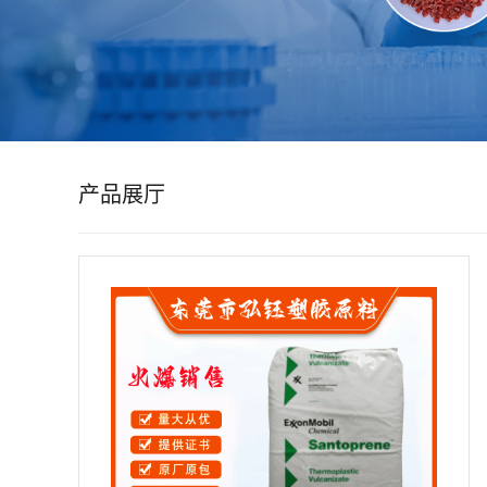
公
司
动
产品展厅
态
产
品
展
厅
证