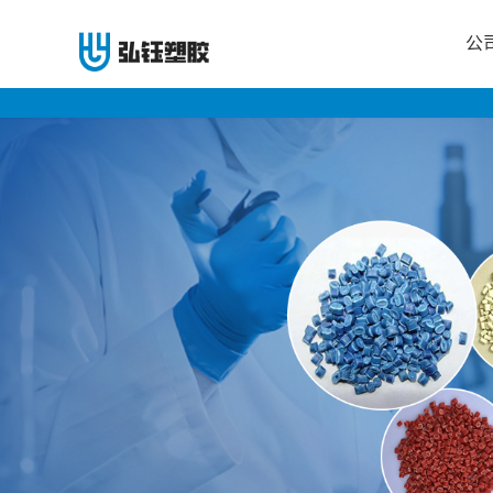
公
公
司
首
页
公
司
介
绍