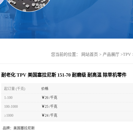
您当前的位置：
网站首页
>
产品展厅
>
TPV
耐老化 TPV 美国塞拉尼斯 151-70 耐磨级 耐高温 除草机零件
起订量 (千克)
价格
1-100
￥
26 /千克
100-1000
￥
25 /千克
≥1000
￥
24 /千克
品牌：
美国塞拉尼斯