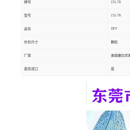
151-70
牌号
留
151-70
型号
言
TPV
品名
外形尺寸
颗粒
厂家
美国塞拉尼
是否进口
是