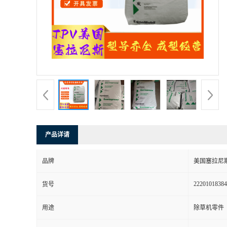
书
荣
誉
联
系
产品详请
方
品牌
美国塞拉尼
式
22201018384
货号
在
用途
除草机零件
线