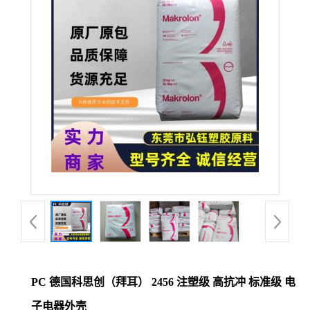
公
司
动
态
产
品
展
厅
PC 德国科思创（拜耳） 2456 注塑级 高抗冲 标准级 电
证
子电器外壳