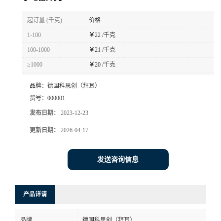
书
起订量 (千克)
价格
1-100
￥
22 /千克
荣
100-1000
￥
21 /千克
≥1000
￥
20 /千克
誉
品牌：
德国科思创（拜耳）
联
货号：
000001
发布日期：
2023-12-23
系
更新日期：
2026-04-17
方
发送咨询信息
式
在
产品详请
线
品牌
德国科思创（拜耳）