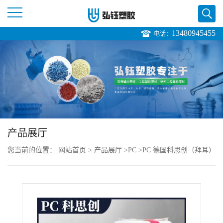
13480945455
电话：
公
司
首
页
产品展厅
公
您当前的位置：
网站首页
>
产品展厅
>
PC
>
PC 德国科思创（拜耳）
司
2456 注塑级 高抗冲 标准级 电子电器外壳
介
绍