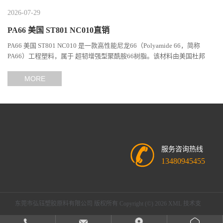
2026-07-29
PA66 美国 ST801 NC010直销
PA66 美国 ST801 NC010 是一款高性能尼龙66（Polyamide 66，简称
PA66）工程塑料，属于 超韧增强型聚酰胺66树脂。该材料由美国杜邦
（DuPont）Zytel系列开发，现相关材料业务由塞拉尼斯（Celanes...
MORE
服务咨询热线
13480945455
东莞市弘钰塑胶原料有限公司
版权所有 Copyright (©) 2026
XML
技术支
持：
盖德化工网
食品商务网