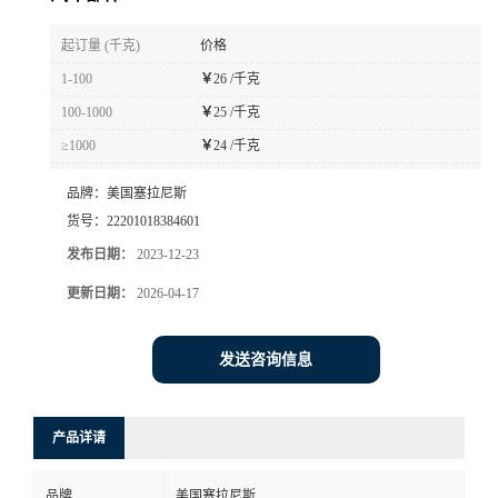
书
起订量 (千克)
价格
1-100
￥
26 /千克
荣
100-1000
￥
25 /千克
≥1000
￥
24 /千克
誉
品牌：
美国塞拉尼斯
联
货号：
22201018384601
发布日期：
2023-12-23
系
更新日期：
2026-04-17
方
发送咨询信息
式
在
产品详请
线
品牌
美国塞拉尼斯