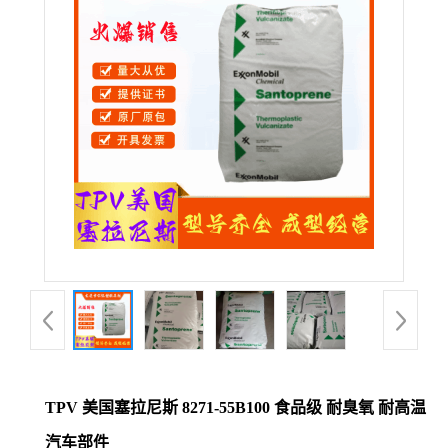
公
司
动
态
产
品
展
厅
TPV 美国塞拉尼斯 8271-55B100 食品级 耐臭氧 耐高温
证
汽车部件