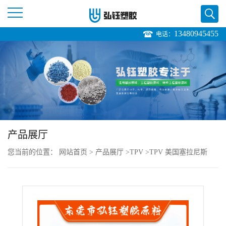
13480945455
电话：
公
司
首
页
产品展厅
公
您当前的位置：
网站首页
>
产品展厅
>
TPV
>
TPV 美国塞拉尼斯
司
8271-55B100 食品级 耐臭氧 耐高温 汽车部件
介
绍