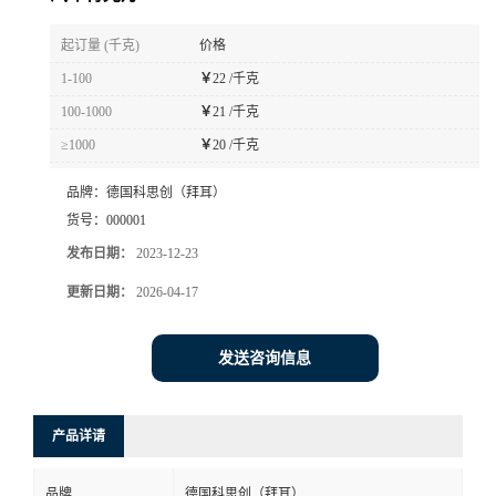
书
起订量 (千克)
价格
1-100
￥
22 /千克
荣
100-1000
￥
21 /千克
≥1000
￥
20 /千克
誉
品牌：
德国科思创（拜耳）
联
货号：
000001
发布日期：
2023-12-23
系
更新日期：
2026-04-17
方
发送咨询信息
式
在
产品详请
线
品牌
德国科思创（拜耳）