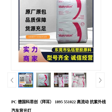
公
司
动
态
产
品
展
厅
PC 德国科思创（拜耳） 1895 551022 高流动 抗紫外线
证
汽车背光灯