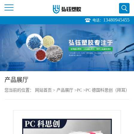
13480945455
电话：
公
司
首
页
产品展厅
公
您当前的位置：
网站首页
>
产品展厅
>
PC
>
PC 德国科思创（拜耳）
司
1895 551022 高流动 抗紫外线 汽车背光灯
介
绍