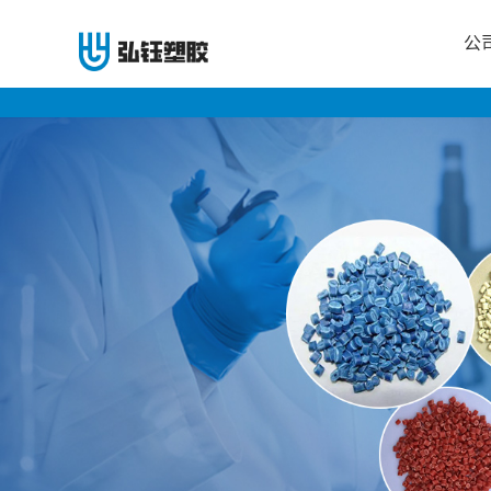
公
公
司
首
页
公
司
介
绍