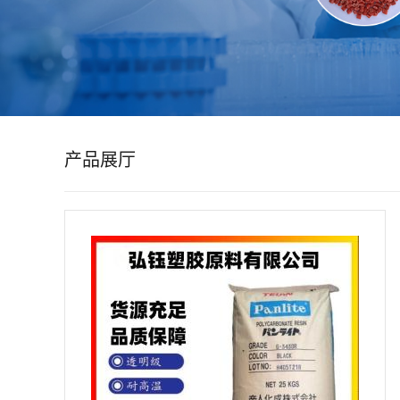
公
司
动
产品展厅
态
产
品
展
厅
证