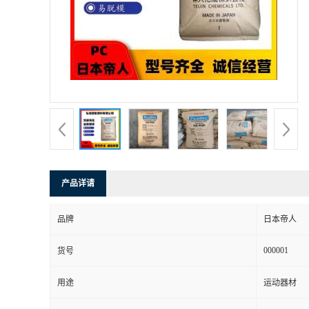
书
荣
誉
联
系
产品详请
方
品牌
日本帝人
式
000001
货号
在
用途
运动器材
线