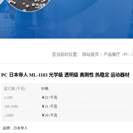
您当前的位置：
网站首页
>
产品展厅
>
PC
>
PC 日本帝人 ML-1103 光学级 透明级 高刚性 热稳定 运动器材
起订量 (千克)
价格
1-100
￥
22 /千克
100-1000
￥
21 /千克
≥1000
￥
20 /千克
品牌：
日本帝人