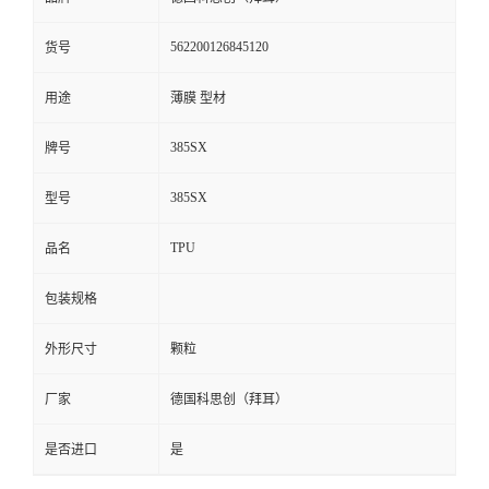
留
562200126845120
货号
言
用途
薄膜 型材
385SX
牌号
385SX
型号
TPU
品名
包装规格
外形尺寸
颗粒
厂家
德国科思创（拜耳）
是否进口
是