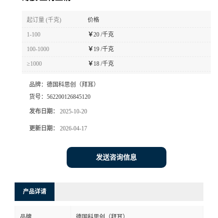
书
起订量 (千克)
价格
1-100
￥
20 /千克
荣
100-1000
￥
19 /千克
≥1000
￥
18 /千克
誉
品牌：
德国科思创（拜耳）
联
货号：
562200126845120
发布日期：
2025-10-20
系
更新日期：
2026-04-17
方
发送咨询信息
式
在
产品详请
线
品牌
德国科思创（拜耳）