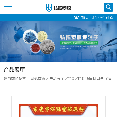
13480945455
电话：
公
司
首
页
产品展厅
公
您当前的位置：
网站首页
>
产品展厅
>
TPU
>
TPU 德国科思创（拜
司
耳）385SX 耐磨 抗化学性 耐高温 薄膜 型材直销
介
绍