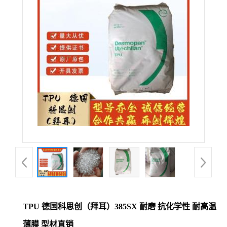
公
司
动
态
产
品
展
厅
TPU 德国科思创（拜耳）385SX 耐磨 抗化学性 耐高温
证
薄膜 型材直销