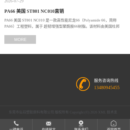
2026-07-29
PA66 美国 ST801 NC010直销
PA66 美国 ST801 NC010 是一款高性能尼龙66（Polyamide 66，简称
PA66）工程塑料，属于 超韧增强型聚酰胺66树脂。该材料由美国杜邦
（DuPont）Zytel系列开发，现相关材料业务由塞拉尼斯（Celanes...
MORE
服务咨询热线
13480945455
东莞市弘钰塑胶原料有限公司
版权所有 Copyright (©) 2026
XML
技术支
持：
盖德化工网
食品商务网
一键电话
在线留言
联系我们
返回首页