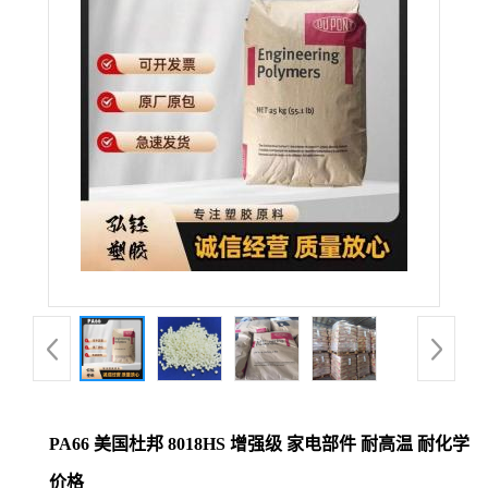
公
司
动
态
产
品
展
厅
PA66 美国杜邦 8018HS 增强级 家电部件 耐高温 耐化学
证
价格