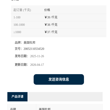
书
起订量 (千克)
价格
1-100
￥
39 /千克
荣
100-1000
￥
38 /千克
≥1000
￥
37 /千克
誉
品牌：
美国杜邦
联
货号：
20052110534520
发布日期：
2025-11-26
系
更新日期：
2026-04-17
方
发送咨询信息
式
在
产品详请
线
品牌
美国杜邦