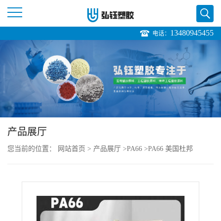
13480945455
电话：
公
司
首
页
产品展厅
公
您当前的位置：
网站首页
>
产品展厅
>
PA66
>
PA66 美国杜邦
司
8018HS 增强级 家电部件 耐高温 耐化学价格
介
绍