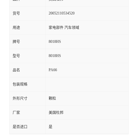
留
20052110534520
货号
言
用途
家电部件 汽车领域
8018HS
牌号
8018HS
型号
PA66
品名
包装规格
外形尺寸
颗粒
厂家
美国杜邦
是否进口
是